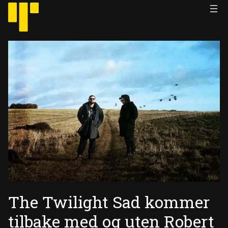
Hopp
til
innhold
The Twilight Sad kommer
tilbake med og uten Robert