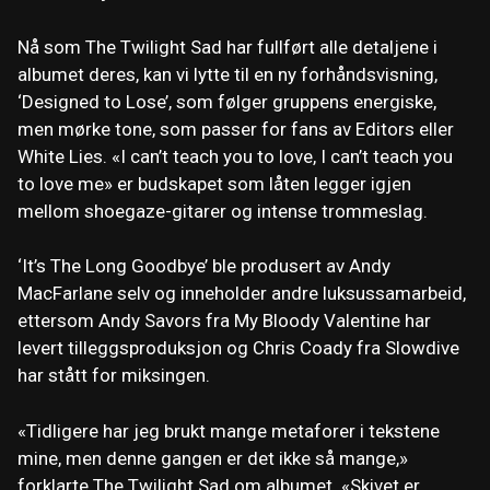
Nå som The Twilight Sad har fullført alle detaljene i
albumet deres, kan vi lytte til en ny forhåndsvisning,
‘Designed to Lose’, som følger gruppens energiske,
men mørke tone, som passer for fans av Editors eller
White Lies. «I can’t teach you to love, I can’t teach you
to love me» er budskapet som låten legger igjen
mellom shoegaze-gitarer og intense trommeslag.
‘It’s The Long Goodbye’ ble produsert av Andy
MacFarlane selv og inneholder andre luksussamarbeid,
ettersom Andy Savors fra My Bloody Valentine har
levert tilleggsproduksjon og Chris Coady fra Slowdive
har stått for miksingen.
«Tidligere har jeg brukt mange metaforer i tekstene
mine, men denne gangen er det ikke så mange,»
forklarte The Twilight Sad om albumet. «Skivet er