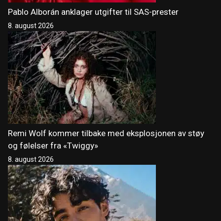
Pablo Alborán anklager utgifter til SAS-prester
8. august 2026
Remi Wolf kommer tilbake med eksplosjonen av støy
og følelser fra «Twiggy»
8. august 2026