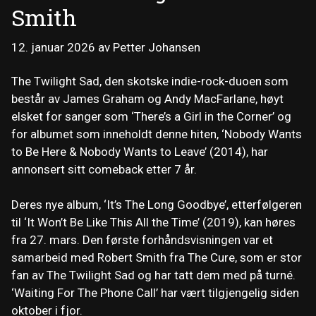
Smith
12. januar 2026
av
Petter Johansen
The Twilight Sad, den skotske indie-rock-duoen som
består av James Graham og Andy MacFarlane, høyt
elsket for sanger som ‘There’s a Girl in the Corner’ og
for albumet som inneholdt denne hiten, ‘Nobody Wants
to Be Here & Nobody Wants to Leave’ (2014), har
annonsert sitt comeback etter 7 år.
Deres nye album, ‘It’s The Long Goodbye’, etterfølgeren
til ‘It Won’t Be Like This All the Time’ (2019), kan høres
fra 27. mars. Den første forhåndsvisningen var et
samarbeid med Robert Smith fra The Cure, som er stor
fan av The Twilight Sad og har tatt dem med på turné.
‘Waiting For The Phone Call’ har vært tilgjengelig siden
oktober i fjor.