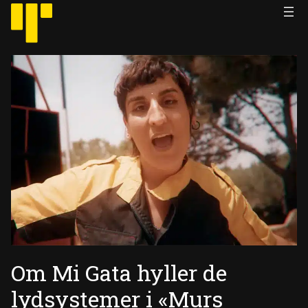
Hopp
til
innhold
Om Mi Gata hyller de
lydsystemer i «Murs