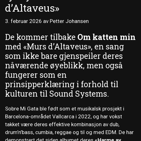
d’Altaveus»
3. februar 2026
av
Petter Johansen
De kommer tilbake
Om katten min
med «Murs d’Altaveus», en sang
som ikke bare gjenspeiler deres
nåværende øyeblikk, men også
fungerer som en
prinsipperklæring i forhold til
kulturen til Sound Systems.
Sobre Mi Gata ble født som et musikalsk prosjekt i
Barcelona-området Vallcarca i 2022, og har vokst
takket være deres effektive kombinasjon av dub,
drum’n’bass, cumbia, reggae og til og med EDM. De har
demonstrert det siden albumet deres
«Harme av