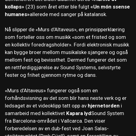
kollaps»
(23) som året etter ble fulgt
«Un món ssense
humanes»
allerede med sanger på katalansk.
Nå slipper de «Murs d’Altaveus», en prinsipperklæring
som forteller oss om musikk «som et fristed og som
en kollektiv foredragsholder». Fordi elektronisk musikk
kan bygge broer mellom musikalske sjangere og også
mellom fest og bevissthet. Dermed fungerer det som
en rettferdiggjørelse av Sound Systems, selvstyrte
fester og frihet gjennom rytme og dans.
«Murs d’Altaveus» fungerer også som en
forhåndsvisning av det som blir hans neste verk og er
ledsaget av et videoklipp tatt opp av
hjernetorden
i
samarbeid med kollektivet
Kapara lyd
Sound System
fra Barcelona-området i Vallcarca. Den viser
forberedelsen av en dub-fest ved Joan Salas-
utsiktspunktet (Park Güell), samt en forestilling av