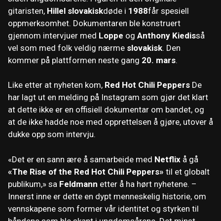
gitaristen,
Hillel slovakisk
døde i
1988
får spesiell
oppmerksomhet. Dokumentaren ble konstruert
gjennom intervjuer med
Loppe
og
Anthony Kiedis
så
vel som med folk veldig nærme
slovakisk
. Den
kommer på plattformen neste gang
20. mars
.
Like etter at nyheten kom,
Red Hot Chili Peppers
De
har lagt ut en melding på Instagram som gjør det klart
at dette ikke er en offisiell dokumentar om bandet, og
at de ikke hadde noe med opprettelsen å gjøre, utover å
dukke opp som intervju.
«Det er en sann ære å samarbeide med
Netflix
å gå
«The Rise of the Red Hot Chili Peppers»
til et globalt
publikum,» sa
Feldmann
etter å ha hørt nyhetene. –
Innerst inne er dette en dypt menneskelig historie, om
vennskapene som former vår identitet og styrken til
båndene som ble skapt i ungdomsårene. Det minst