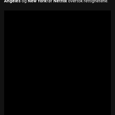
Angeles
og
New York
før
Netflix
overtok rettighetene.