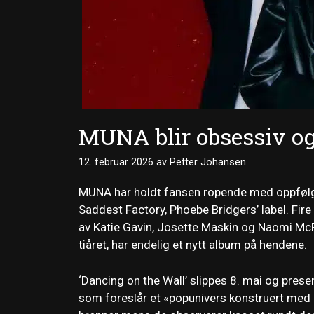
MUNA blir obsessiv og å
12. februar 2026
av
Petter Johansen
MUNA har holdt fansen ropende med oppfølging
Saddest Factory, Phoebe Bridgers’ label. Fir
av Katie Gavin, Josette Maskin og Naomi Mc
tiåret, har endelig et nytt album på hendene.
‘Dancing on the Wall’ slippes 8. mai og pres
som foreslår et «popunivers konstruert med