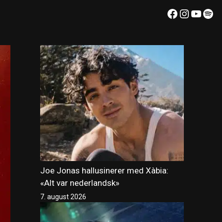
Facebook
Instagr
YouT
Spo
Joe Jonas hallusinerer med Xàbia:
«Alt var nederlandsk»
7. august 2026