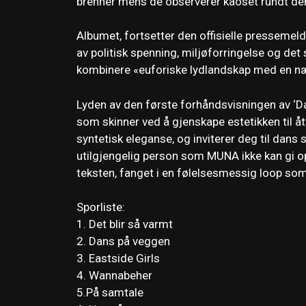
brenner mens de observerer kaoset rundt de
Albumet, fortsetter den offisielle pressemeld
av politisk spenning, miljøforringelse og det 
kombinere «euforiske lydlandskap med en nær
Lyden av den første forhåndsvisningen av ‘Dan
som skinner ved å gjenskape estetikken til å
syntetisk eleganse, og inviterer deg til dans
utilgjengelig person som MUNA ikke kan gi op
teksten, fanget i en følelsesmessig loop so
Sporliste:
1. Det blir så varmt
2. Dans på veggen
3. Eastside Girls
4. Wannabeher
5.På samtale