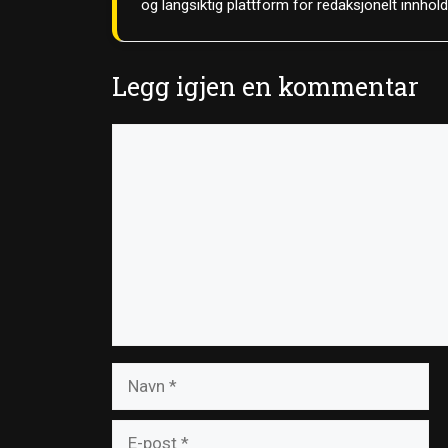
og langsiktig plattform for redaksjonelt innhol
Legg igjen en kommentar
Kommentar
Navn
E-