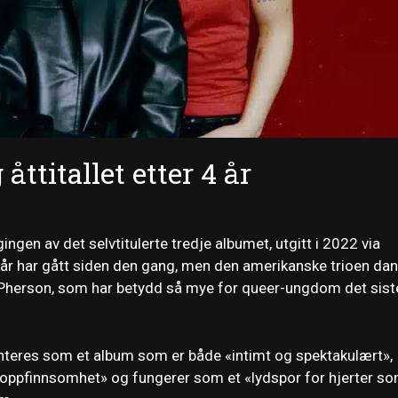
ttitallet etter 4 år
en av det selvtitulerte tredje albumet, utgitt i 2022 via
e år har gått siden den gang, men den amerikanske trioen da
Pherson, som har betydd så mye for queer-ungdom det sist
enteres som et album som er både «intimt og spektakulært»,
 oppfinnsomhet» og fungerer som et «lydspor for hjerter s