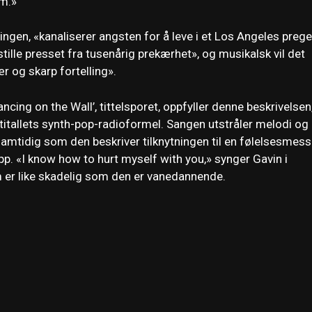
m.»
ingen, «kanaliserer angsten for å leve i et Los Angeles prege
stille presset fra tusenårig prekærhet», og musikalsk vil det
 og skarp fortelling».
cing on the Wall’, tittelsporet, oppfyller denne beskrivelsen
ttitallets synth-pop-radioformel. Sangen utstråler melodi og
 samtidig som den beskriver tilknytningen til en følelsesmess
p. «I know how to hurt myself with you,» synger Gavin i
m er like skadelig som den er vanedannende.