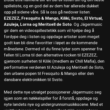
spilleliste, og en god del av dem har allerede dukket
opp på sidene våre. Så la oss gå nedover listen:
EZEZEZ, Fresquito & Mango, Kiliki, Svsto, El Virtual,
Azuleja, Lorna og Meritxell de Soto
. Og Jägermusic
gir dem en videospillestetikk som vil hjelpe deg å
fordype deg i listen og oppdage artister som meget
godt kan bli dine favoritter i løpet av de kommende
månedene. Dermed vil du finne lyder som spenner fra
fellen til Lorna til den alternative rocken til EZEZEZ,
gjennom surheten til Kiliki (medlem av Chill Mafia), den
performative verdenen til Azuleja og Meritxell de Soto,
den urbane popen til Fresquito & Mango eller den
dansbare elektronikken til Svsto.
Med dette nye utvalget posisjonerer Jägermusic seg
igjen som en nøkkelspiller for å forstå, oppdage og
nyte landets nye og undergrunnsmusikkscene. Med et