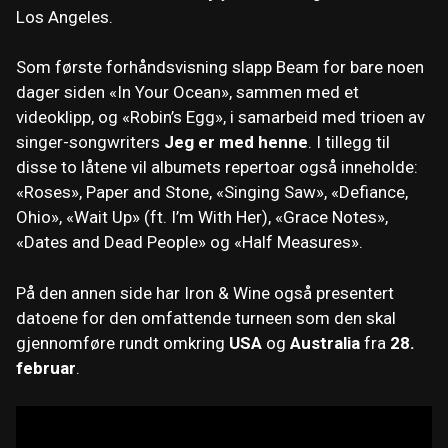
Los Angeles.
Som første forhåndsvisning slapp Beam for bare noen
dager siden «In Your Ocean», sammen med et
videoklipp, og «Robin’s Egg», i samarbeid med trioen av
singer-songwriters
Jeg er med henne
. I tillegg til
disse to låtene vil albumets repertoar også inneholde:
«Roses», Paper and Stone, «Singing Saw», «Defiance,
Ohio», «Wait Up» (ft. I’m With Her), «Grace Notes»,
«Dates and Dead People» og «Half Measures».
På den annen side har Iron & Wine også presentert
datoene for den omfattende turneen som den skal
gjennomføre rundt omkring
USA
og
Australia
fra
28.
februar
.