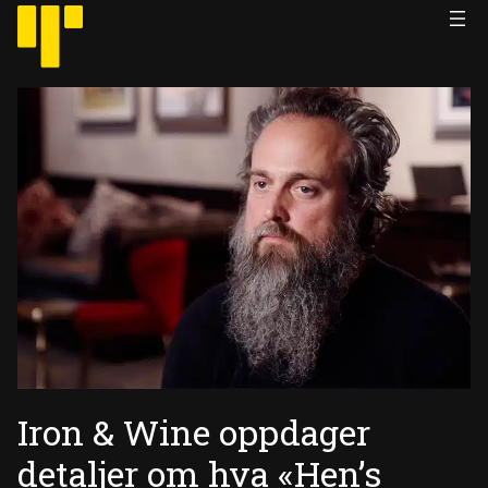
Hopp
til
innhold
Iron & Wine oppdager
detaljer om hva «Hen’s