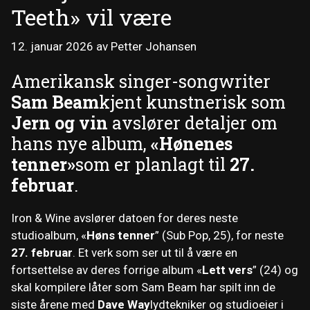
Teeth» vil være
12. januar 2026
av
Petter Johansen
Amerikansk singer-songwriter
Sam Beam
kjent kunstnerisk som
Jern og vin
avslører detaljer om
hans nye album,
«Hønenes
tenner»
som er planlagt til
27.
februar
.
Iron & Wine avslører datoen for deres neste
studioalbum, «
Høns tenner
” (Sub Pop, 25), for neste
27. februar
. Et verk som ser ut til å være en
fortsettelse av deres forrige album «
Lett vers
” (24) og
skal kompilere låter som Sam Beam har spilt inn de
siste årene med
Dave Way
lydtekniker og studioeier i