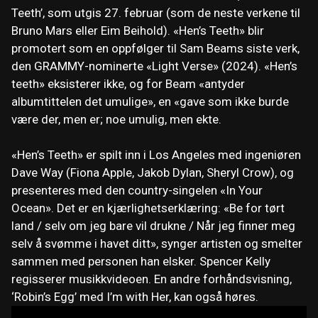
Teeth’, som utgis 27. februar (som de neste verkene til
Bruno Mars eller Eim Beihold). «Hen’s Teeth» blir
promotert som en oppfølger til Sam Beams siste verk,
den GRAMMY-nominerte «Light Verse» (2024). «Hen’s
teeth» eksisterer ikke, og for Beam «antyder
albumtittelen det umulige», en «gave som ikke burde
være der, men er; noe umulig, men ekte.
«Hen’s Teeth» er spilt inn i Los Angeles med ingeniøren
Dave Way (Fiona Apple, Jakob Dylan, Sheryl Crow), og
presenteres med den country-singelen «In Your
Ocean». Det er en kjærlighetserklæring: «Be for tørt
land / selv om jeg bare vil drukne / Når jeg finner meg
selv å svømme i havet ditt», synger artisten og smelter
sammen med personen han elsker. Spencer Kelly
regisserer musikkvideoen. En andre forhåndsvisning,
‘Robin’s Egg’ med I’m with Her, kan også høres.