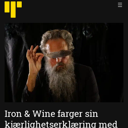
Hopp
til
innhold
Iron & Wine farger sin
kjærlighetserklæring med