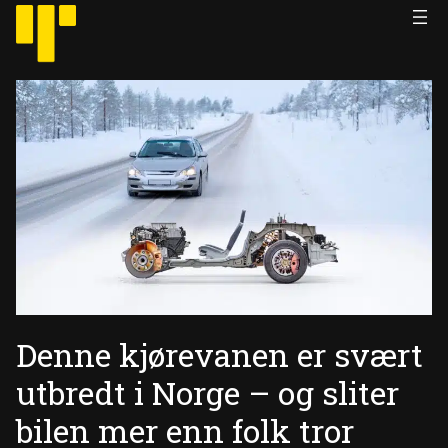
Hopp
til
innhold
Denne kjørevanen er svært
utbredt i Norge – og sliter
bilen mer enn folk tror