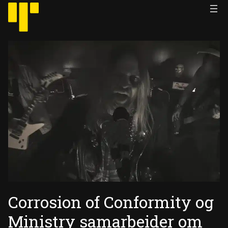
Hopp
til
innhold
Corrosion of Conformity og
Ministry samarbeider om