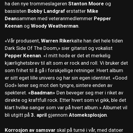
ha den nye trommeslageren
Stanton Moore
og
bassisten
Bobby Landgraf
erstatter
Mike
Dean
sammen med veteranmedlemmer
Pepper
Keenan
og
Woody Weatherman
.
«Vår produsent,
Warren Riker
kalte han det hele tiden
Dark Side Of The Doom,» sier gitarist og vokalist
Pepper Keenan
. «I mitt hode er det et merkelig
kjærlighetsbrev til alt som er rock and roll. Vi bruker det
som frihet til å gå i forskjellige retninger. Hvert album
er sitt eget lille univers og har sin egen identitet. «Good
God» lener seg mot den tyngre, sintere enden av
spekteret.
«Baadman»
Den beveger seg mer i riket av
direkte og kraftfull rock. Etter hvert som vi gikk, ble det
klart hvilke sanger som var på hvert album.» Albumet vil
bli utgitt på
3. april
gjennom
Atomeksplosjon
.
Korrosjon av samsvar
skal på turné i vår, med datoer