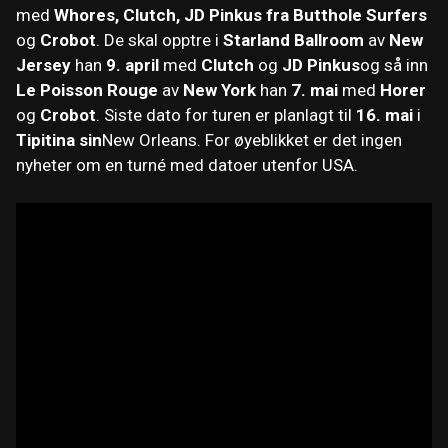
med
Whores, Clutch, JD Pinkus fra Butthole Surfers
og
Crobot
. De skal opptre i
Starland Ballroom
av
New
Jersey
han
9. april
med
Clutch
og
JD Pinkus
og så inn
Le Poisson Rouge
av
New York
han
7. mai
med
Horer
og
Crobot
. Siste dato for turen er planlagt til
16. mai
i
Tipitina sin
New Orleans. For øyeblikket er det ingen
nyheter om en turné med datoer utenfor USA.