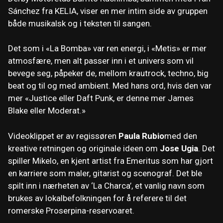
Sánchez fra KELIA, viser en mer intim side av gruppen
både musikalsk og i teksten til sangen.
Det som i «La Bomba» var ren energi, i «Metis» er mer
atmosfære, men alt passer inn i et univers som vil
bevege seg, påpeker de, mellom krautrock, techno, big
beat og til og med ambient. Med hans ord, hvis den var
mer «Justice eller Daft Punk, er denne mer James
Blake eller Moderat.»
Videoklippet er av regissøren
Paula Rubio
med den
kreative retningen og originale ideen om
Jose Ugia
. Det
spiller Mikelo, en kjent artist fra Emeritus som har gjort
en karriere som maler, gitarist og scenograf. Det ble
spilt inn i nærheten av ‘La Charca’, et vanlig navn som
brukes av lokalbefolkningen for å referere til det
romerske Proserpina-reservoaret.