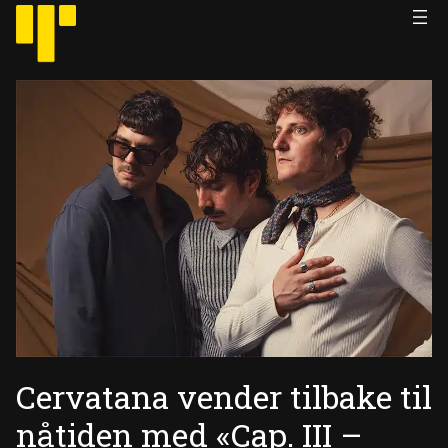
Hopp
til
innhold
Cervatana vender tilbake til
nåtiden med «Cap. III –