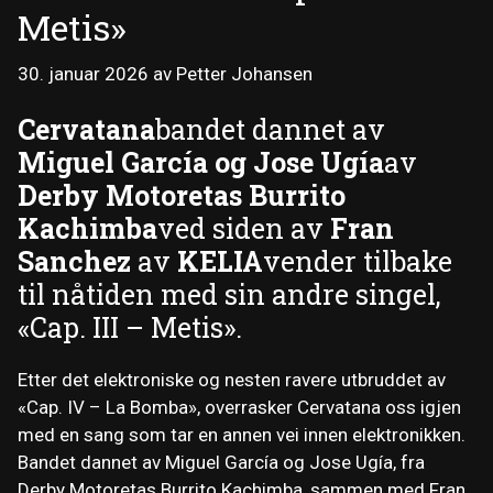
Metis»
30. januar 2026
av
Petter Johansen
Cervatana
bandet dannet av
Miguel García og Jose Ugía
av
Derby Motoretas Burrito
Kachimba
ved siden av
Fran
Sanchez
av
KELIA
vender tilbake
til nåtiden med sin andre singel,
«Cap. III – Metis».
Etter det elektroniske og nesten ravere utbruddet av
«Cap. IV – La Bomba», overrasker Cervatana oss igjen
med en sang som tar en annen vei innen elektronikken.
Bandet dannet av Miguel García og Jose Ugía, fra
Derby Motoretas Burrito Kachimba, sammen med Fran