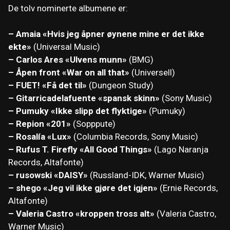
De tolv nominerte albumene er:
– Amaia «Hvis jeg åpner øynene mine er det ikke
ekte»
(Universal Music)
– Carlos Ares «Ulvens munn»
(BMG)
– Åpen front «War on all that»
(Universell)
– FUET! «Få det til»
(Dungeon Study)
– Gitarricadelafuente «spansk skinn»
(Sony Music)
– Pumuky «Ikke slipp det flyktige»
(Pumuky)
– Repion «201»
(Sopppute)
– Rosalía «Lux»
(Columbia Records, Sony Music)
– Rufus T. Firefly «All Good Things»
(Lago Naranja
Records, Altafonte)
– rusowski «DAISY»
(Russland-IDK, Warner Music)
– shego «Jeg vil ikke gjøre det igjen»
(Ernie Records,
Altafonte)
– Valeria Castro «kroppen tross alt»
(Valeria Castro,
Warner Music)