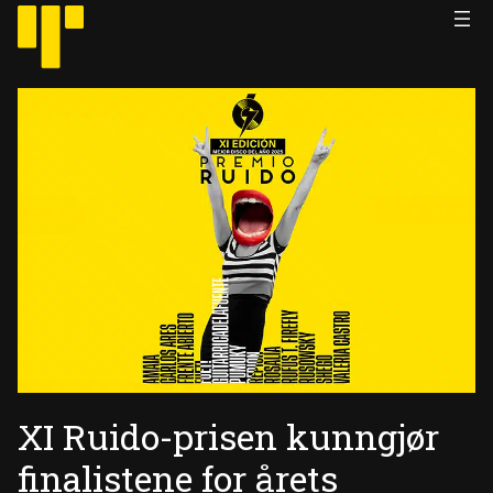
Hopp
til
innhold
XI Ruido-prisen kunngjør
finalistene for årets