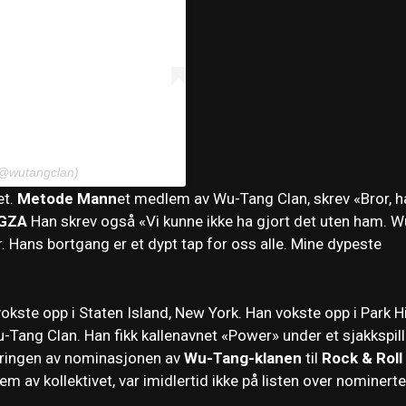
(@wutangclan)
et.
Metode Mann
et medlem av Wu-Tang Clan, skrev «Bror, h
GZA
Han skrev også «Vi kunne ikke ha gjort det uten ham. W
r. Hans bortgang er et dypt tap for oss alle. Mine dypeste
kste opp i Staten Island, New York. Han vokste opp i Park Hi
ang Clan. Han fikk kallenavnet «Power» under et sjakkspill
ringen av nominasjonen av
Wu-Tang-klanen
til
Rock & Roll
m av kollektivet, var imidlertid ikke på listen over nominerte