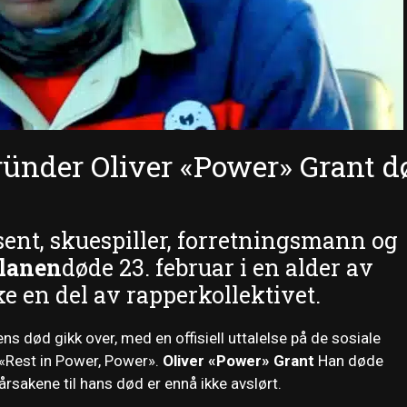
nder Oliver «Power» Grant d
ent, skuespiller, forretningsmann og
lanen
døde 23. februar i en alder av
ke en del av rapperkollektivet.
 død gikk over, med en offisiell uttalelse på de sosiale
«Rest in Power, Power».
Oliver «Power» Grant
Han døde
årsakene til hans død er ennå ikke avslørt.