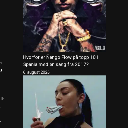
Hvorfor er Ñengo Flow på topp 10 i
a
Spania med en sang fra 2017?
u
6. august 2026
ll-
.
.