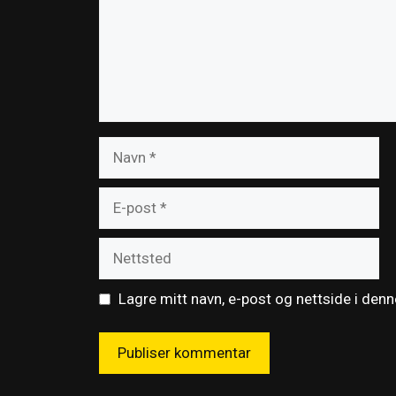
Navn
E-
post
Nettsted
Lagre mitt navn, e-post og nettside i den