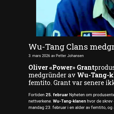
Wu-Tang Clans medgrü
3. mars 2026
av
Petter Johansen
Oliver «Power» Grant
produs
medgründer av
Wu-Tang-k
femtito. Grant var senere ik
Fortiden
25. februar
Nyheten om produsentens
nettverkene.
Wu-Tang-klanen
hvor de skrev 
mandag 23. februar i en alder av femtito, og 