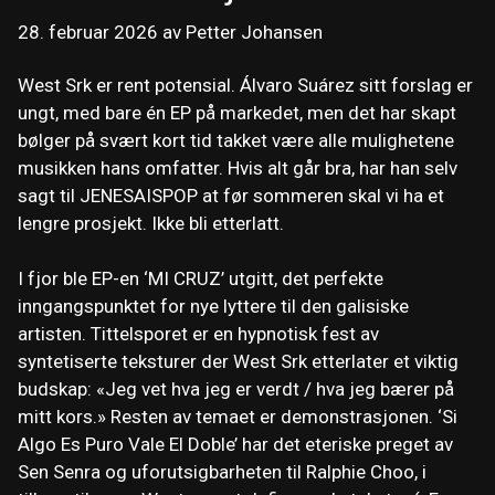
28. februar 2026
av
Petter Johansen
West Srk er rent potensial. Álvaro Suárez sitt forslag er
ungt, med bare én EP på markedet, men det har skapt
bølger på svært kort tid takket være alle mulighetene
musikken hans omfatter. Hvis alt går bra, har han selv
sagt til JENESAISPOP at før sommeren skal vi ha et
lengre prosjekt. Ikke bli etterlatt.
I fjor ble EP-en ‘MI CRUZ’ utgitt, det perfekte
inngangspunktet for nye lyttere til den galisiske
artisten. Tittelsporet er en hypnotisk fest av
syntetiserte teksturer der West Srk etterlater et viktig
budskap: «Jeg vet hva jeg er verdt / hva jeg bærer på
mitt kors.» Resten av temaet er demonstrasjonen. ‘Si
Algo Es Puro Vale El Doble’ har det eteriske preget av
Sen Senra og uforutsigbarheten til Ralphie Choo, i