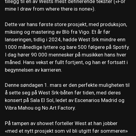
tillegg til en av Wests mest definerende tekster («For
mine I draw from where there is none»).
Dette var hans første store prosjekt, med produksjon,
miksing og mastering av Blò fra Vigo. Et år før
lanseringen, tidlig i 2024, hadde West Srk mindre enn
1000 månedlige lyttere og bare 500 følgere på Spotify.
I dag hører 90 000 mennesker på musikken hans hver
måned. Hans vekst er fullt fortjent, og han er fortsatt i
begynnelsen av karrieren.
Denne søndagen 1. mars er den perfekte muligheten til
å sette seg på West Srk-båten før tiden, med deres
konsert på Sala El Sol, ledet av Escenarios Madrid og
Vibra Mahou og No Art Factory.
På tampen av showet forteller West at han jobber
«med et nytt prosjekt som vil bli utgitt før sommeren»