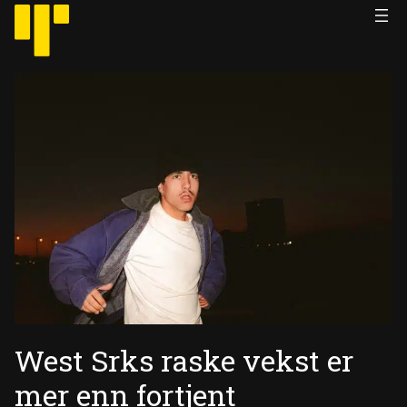
Hopp
til
innhold
West Srks raske vekst er
mer enn fortjent