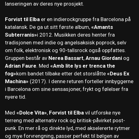
lanseringen av deres nye prosjekt.
Forvist til Elba
er en indierockgruppe fra Barcelona på
katalansk. De ga ut sitt første album,
«Amants
Subterranis»
i 2012. Musikken deres henter fra
tradisjonen med indie og angelsaksisk poprock, selv
om folk, elektronisk og 90-tallsrock også oppfattes.
Gruppen består av
Nerea Bassart
,
Arnau Giordani
og
Adrian Faure
. Med
«Amb lite lys er trenca the
fog»
kom bandet tilbake etter det storslåtte
«Deus Ex
Machina»
(2017). I denne returen forteller innbyggerne
i Barcelona om sine sensasjoner, frykt og følelser fra
nyere tid.
Med
«Dolce Vita»
,
Forvist til Elba
vil utforske nye
terreng med alternativ rock og britisk-påvirket post-
punk. En mer rå og direkte lyd, med akselererte rytmer
og mye forvrengning, passer perfekt til bølgen av