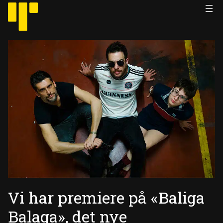
Hopp
til
innhold
Vi har premiere på «Baliga
Balaga», det nye