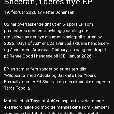
Sheeran, i deres nye EP
19. februar 2026
av
Petter Johansen
U2 har overraskende gitt ut en 6-spors EP som
presenteres som en «uavhengig samling» før
utgivelsen av det nye albumet, planlagt til slutten av
2026. ‘Days of Ash’ er U2s svar «på aktuelle hendelser»
og åpner med ‘American Obituary’, en sang om drapet
på Renee Good i hendene på ICE i januar 2026.
EP-en samler fem sanger og et resitert dikt,
‘Wildpeace’, med Adeola og Jacknife Lee. ‘Yours
Eternally’ samler Ed Sheeran og den ukrainske sangeren
Tarás Topolia.
Materialet på ‘Days of Ash’ er inspirert «av de mange
ekstraordinære og modige menneskene som kjemper i
frontlinjen for frihet.» I følge det offisielle notatet