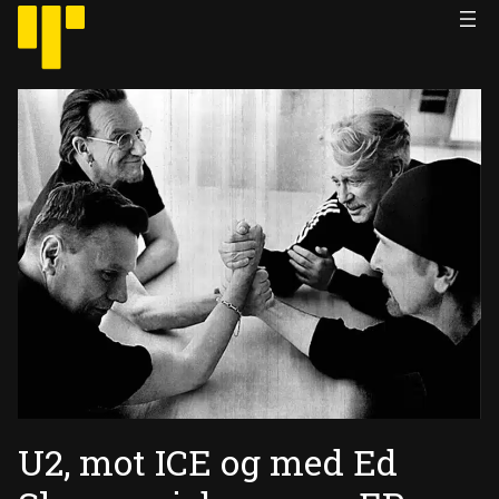
Hopp
til
innhold
U2, mot ICE og med Ed