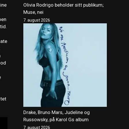
Olivia Rodrigo beholder sitt publikum;
ine
Muse, nei
oen
7. august 2026
tid.
late
t
å
god
e
tet
Drake, Bruno Mars, Judeline og
Russowsky, på Karol Gs album
7. august 2026