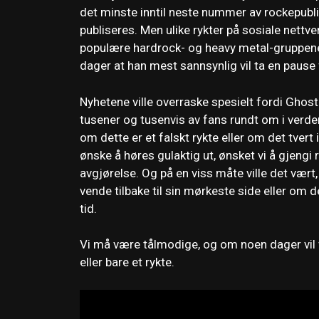
det minste inntil neste nummer av rockepub
publiseres. Men ulike rykter på sosiale nettve
populære hardrock- og heavy metal-gruppene i 
dager at han mest sannsynlig vil ta en pause
Nyhetene ville overraske spesielt fordi Ghost 
tusener og tusenvis av fans rundt om i verde
om dette er et falskt rykte eller om det tver
ønske å høres gulaktig ut, ønsket vi å gjengi
avgjørelse. Og på en viss måte ville det vært,
vende tilbake til sin mørkeste side eller om d
tid.
Vi må være tålmodige, og om noen dager vil v
eller bare et rykte.