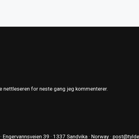
ne nettleseren for neste gang jeg kommenterer.
 · Engervannsveien 39 · 1337 Sandvika · Norway ·
post@tyld