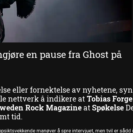
gjøre en pause fra Ghost på
else eller fornektelse av nyhetene, sy
le nettverk å indikere at
Tobias Forge
weden Rock Magazine
at
Spøkelse
D
mt tid.
 oppsiktsvekkende manøver å spre intervjuet, men tvil er sådd 