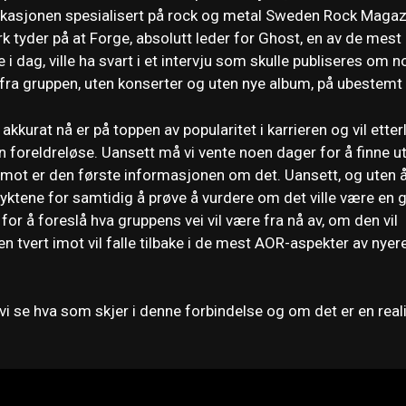
likasjonen spesialisert på rock og metal Sweden Rock Magaz
rk tyder på at Forge, absolutt leder for Ghost, en av de mest
dag, ville ha svart i et intervju som skulle publiseres om n
 fra gruppen, uten konserter og uten nye album, på ubestemt 
akkurat nå er på toppen av popularitet i karrieren og vil etter
n foreldreløse. Uansett må vi vente noen dager for å finne u
t imot er den første informasjonen om det. Uansett, og uten 
 ryktene for samtidig å prøve å vurdere om det ville være en 
 for å foreslå hva gruppens vei vil være fra nå av, om den vil
en tvert imot vil falle tilbake i de mest AOR-aspekter av nyer
i se hva som skjer i denne forbindelse og om det er en reali