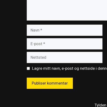
Navn
E-
post
Nettsted
Lagre mitt navn, e-post og nettside i den
Tylden