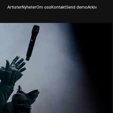
Artister
Nyheter
Om oss
Kontakt
Send demo
Arkiv