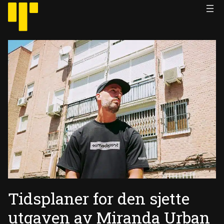
Hopp
til
innhold
Tidsplaner for den sjette
utgaven av Miranda Urban