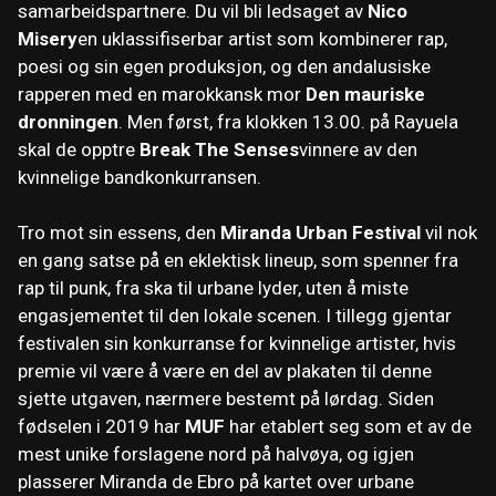
samarbeidspartnere. Du vil bli ledsaget av
Nico
Misery
en uklassifiserbar artist som kombinerer rap,
poesi og sin egen produksjon, og den andalusiske
rapperen med en marokkansk mor
Den mauriske
dronningen
. Men først, fra klokken 13.00. på Rayuela
skal de opptre
Break The Senses
vinnere av den
kvinnelige bandkonkurransen.
Tro mot sin essens, den
Miranda Urban Festival
vil nok
en gang satse på en eklektisk lineup, som spenner fra
rap til punk, fra ska til urbane lyder, uten å miste
engasjementet til den lokale scenen. I tillegg gjentar
festivalen sin konkurranse for kvinnelige artister, hvis
premie vil være å være en del av plakaten til denne
sjette utgaven, nærmere bestemt på lørdag. Siden
fødselen i 2019 har
MUF
har etablert seg som et av de
mest unike forslagene nord på halvøya, og igjen
plasserer Miranda de Ebro på kartet over urbane