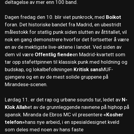
deltagelse av mer enn 100 band.
Dagen fredag ​​den 10. blir viet punkrock, med
Boikot
foran. Det historiske bandet fra Madrid, en ubestridt
målestokk for statlig punk siden slutten av åttitallet, vil
nok en gang demonstrere hvorfor det fortsetter å være
en av de mektigste live-aktene i landet. Ved siden av
dem vil være
Offentlig fiende
en Madrid-kvartett som
tar opp stafettpinnen til klassisk punk med holdning og
budskap, og lokalbefolkningen
Kritisk sans
MUF-
gjengere og en av de mest solide gruppene på
Mirandese-scenen.
Lørdag 11. er det rap og urbane sounds tur, ledet av
N-
Klok Allah
et av de grunnleggende navnene på hiphop på
spansk. Miranda de Ebros MC vil presentere
«Kosher
telefon»
hans nye arbeid, i en spesialdesignet kveld
som deles med noen av hans faste