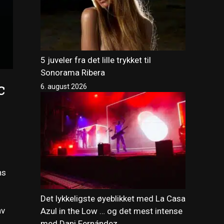
5 juveler fra det lille trykket til
Sonorama Ribera
c
6. august 2026
ns
Det lykkeligste øyeblikket med La Casa
av
Azul in the Low … og det mest intense
med Dani Fernández