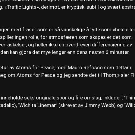
«Traffic Lights», derimot, er kryptisk, subtil og svært abstr
sangen med fraser som er så vanskelige å tyde som «hele elle
et spiller ingen rolle, for atmosfæren som skapes er det som
erraskelser, og heller ikke en overdreven differensiering av
 den kan gjøre det mye lenger enn dens nesten 6 minutter.
s retur av Atoms for Peace, med Mauro Refosco som deltar i
meg om Atoms for Peace og jeg sendte det til Thom,» sier F
inneholde seks originale spor og fire omslag, inkludert ‘Thin
kadelic), ‘Wichita Lineman’ (skrevet av Jimmy Webb) og ‘Wil