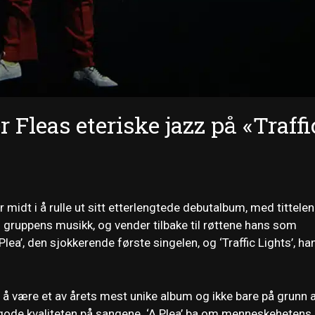
 Fleas eteriske jazz på «Traffi
r midt i å rulle ut sitt etterlengtede debutalbum, med tittelen
d gruppens musikk, og vender tilbake til røttene hans som
ea’, den sjokkerende første singelen, og ‘Traffic Lights’, ha
 å være et av årets mest unike album og ikke bare på grunn 
 gode kvaliteten på sangene. ‘A Plea’ ba om menneskehetens