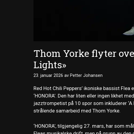
Thom Yorke flyter over
Lights»
23. januar 2026
av
Petter Johansen
Red Hot Chili Peppers’ ikoniske bassist Flea e
‘HONORA’. Den har liten eller ingen likhet me
jazztrompetist på 10 spor som inkluderer ‘A Pl
strålende samarbeid med Thom Yorke.
‘HONORA’, tilgjengelig 27. mars, har som mål
Fleas musikalske drift, men på grunn av den