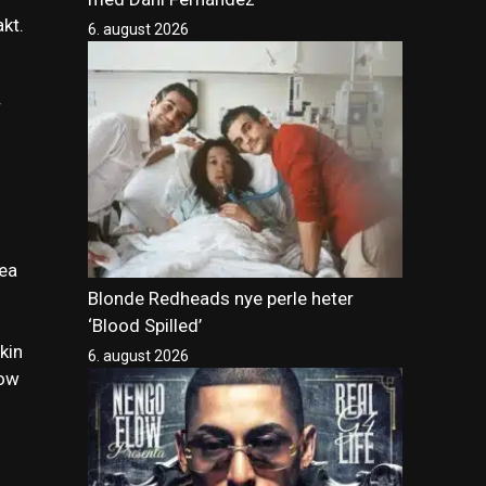
akt.
6. august 2026
r
lea
Blonde Redheads nye perle heter
‘Blood Spilled’
kin
6. august 2026
low