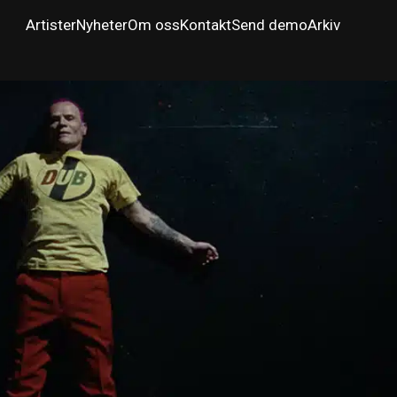
Artister
Nyheter
Om oss
Kontakt
Send demo
Arkiv