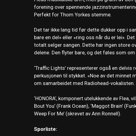
forening over spennende jazzinstrumentering. 
Perfekt for Thom Yorkes stemme.
Det tar ikke lang tid før dette dukker opp i 
bare en del» eller «ring oss når du er lei». D
totalt selger sangen. Dette har ingen store ov
delene. Den flyter bare, og det føles som om
‘Traffic Lights’ representerer også en delvi
perkusjonen til stykket. «Noe av det minnet 
om samarbeidet med Radiohead-vokalisten.
‘HONORA’, komponert utelukkende av Flea, vil 
Bout You’ (Frank Ocean), ‘Maggot Brain’ (Fun
Weep For Me’ (skrevet av Ann Ronnell).
Sporliste: