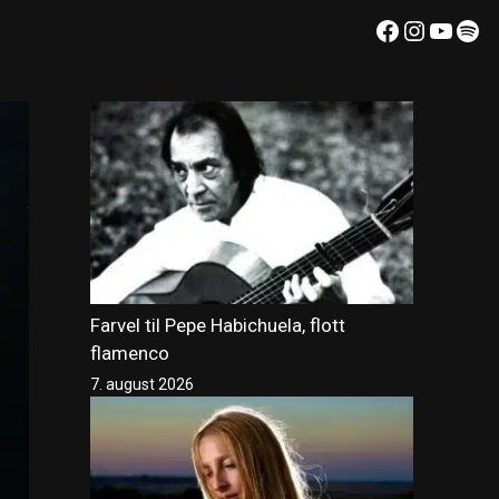
Facebook
Instagr
YouT
Spo
Farvel til Pepe Habichuela, flott
flamenco
7. august 2026