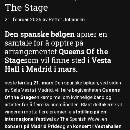
The Stage
21. februar 2026
av
Petter Johansen
Den spanske bølgen
åpner en
samtale for å opptre på
arrangementet
Queens Of the
Stage
som vil finne sted i
Vesta
Hall i Madrid i mars.
neste lørdag
21. mars
Den spanske bølgen, ved siden
av Sala Vesta i Madrid, vil feire begivenheten
Queens
Of the Stage
en kamp mellom kvinnelige band og
artister for å feire kvinnemåneden. Blant deltakerne vil
vinneren motta flere premier: a
utstilling på en
internasjonal festival
av The Spanish Wave; en
konsert på Madrid Pride
og en
konsert i Vestahallen