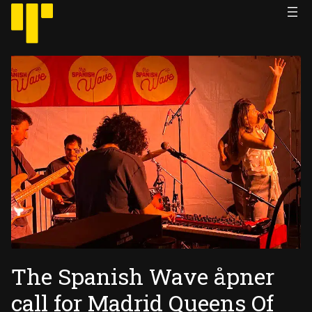
Hopp
til
innhold
The Spanish Wave åpner
call for Madrid Queens Of