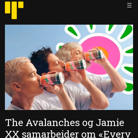
Hopp
til
innhold
The Avalanches og Jamie
XX samarbeider om «Every