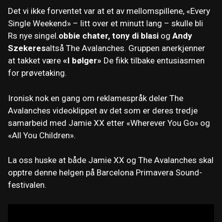
Det vi ikke forventet var at et av mellomspillene, «Every
Single Weekend» – litt over et minutt lang – skulle bli
Rs nye singel.
obbie chater, tony di blasi
og
Andy
Szekeres
altså The Avalanches. Gruppen anerkjenner
at takket være
«I bølger»
De fikk tilbake entusiasmen
for prøvetaking.
Ironisk nok en gang om reklamespråk deler The
Avalanches videoklippet av det som er deres tredje
samarbeid med Jamie XX etter «Wherever You Go» og
«All You Children».
La oss huske at både Jamie XX og The Avalanches skal
opptre denne helgen på Barcelona Primavera Sound-
festivalen.