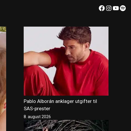
Facebook
Instagr
YouT
Spo
Pablo Alborán anklager utgifter til
SAS-prester
8. august 2026