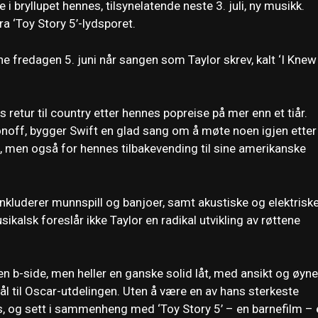
ene i bryllupet hennes, tilsynelatende neste 3. juli, ny musikk.
a ‘Toy Story 5’-lydsporet.
e fredagen 5. juni når sangen som Taylor skrev, kalt ‘I Knew I
 retur til country etter hennes popreise på mer enn et tiår.
onoff, bygger Swift en glad sang om å møte noen igjen etter
’, men også for hennes tilbakevending til sine amerikanske
 inkluderer munnspill og banjoer, samt akustiske og elektrisk
ikalsk foreslår ikke Taylor en radikal utvikling av røttene
en b-side, men heller en ganske solid låt, med ansikt og øyne
l til Oscar-utdelingen. Uten å være en av hans sterkeste
ns, og sett i sammenheng med ‘Toy Story 5’ – en barnefilm – 