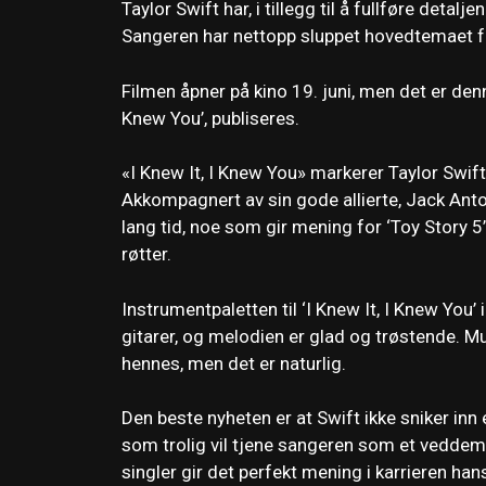
Taylor Swift har, i tillegg til å fullføre detalj
Sangeren har nettopp sluppet hovedtemaet fr
Filmen åpner på kino 19. juni, men det er denn
Knew You’, publiseres.
«I Knew It, I Knew You» markerer Taylor Swifts
Akkompagnert av sin gode allierte, Jack Ant
lang tid, noe som gir mening for ‘Toy Story 5
røtter.
Instrumentpaletten til ‘I Knew It, I Knew You’
gitarer, og melodien er glad og trøstende. Mus
hennes, men det er naturlig.
Den beste nyheten er at Swift ikke sniker inn 
som trolig vil tjene sangeren som et veddemå
singler gir det perfekt mening i karrieren ha