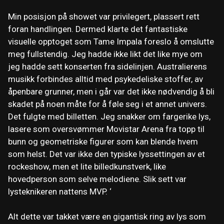
Min posisjon på showet var privilegert, plassert rett
foran handlingen. Dermed klarte det fantastiske
visuelle opptoget som Tame Impala foreslo å omslutte
meg fullstendig. Jeg hadde ikke likt det like mye om
jeg hadde sett konserten fra sidelinjen. Australierens
musikk forbindes alltid med psykedeliske stoffer, av
åpenbare grunner, men i går var det ikke nødvendig å bli
skadet på noen måte for å føle seg i et annet univers.
Det fulgte med billetten. Jeg snakker om fargerike lys,
lasere som oversvømmer Movistar Arena fra topp til
bunn og geometriske figurer som kan blende hvem
som helst. Det var ikke den typiske lyssettingen av et
rockeshow, men et lite billedkunstverk, like
hovedperson som selve melodiene. Slik sett var
lysteknikeren nattens MVP. ‘
Alt dette var takket være en gigantisk ring av lys som