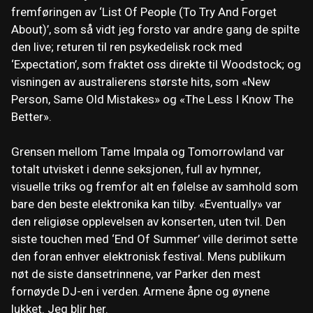
fremføringen av ‘List Of People (To Try And Forget
About)’, som så vidt jeg forsto var andre gang de spilte
den live; returen til ren psykedelisk rock med
‘Expectation’, som fraktet oss direkte til Woodstock; og
visningen av australierens største hits, som «New
Person, Same Old Mistakes» og «The Less I Know The
Better».
Grensen mellom Tame Impala og Tomorrowland var
totalt utvisket i denne seksjonen, full av hymner,
visuelle triks og fremfor alt en følelse av samhold som
bare den beste elektronika kan tilby. «Eventually» var
den religiøse opplevelsen av konserten, uten tvil. Den
siste touchen med ‘End Of Summer’ ville derimot sette
den foran enhver elektronisk festival. Mens publikum
nøt de siste dansetrinnene, var Parker den mest
fornøyde DJ-en i verden. Armene åpne og øynene
lukket. Jeg blir her.