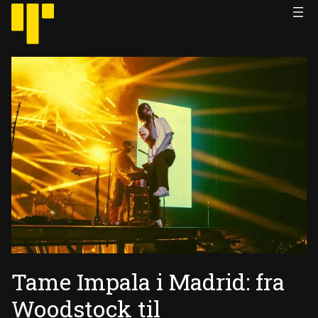
Hopp
til
innhold
Tame Impala i Madrid: fra
Woodstock til