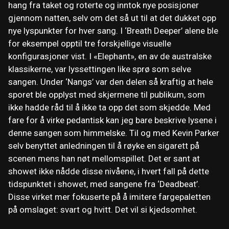
hang fra taket og roterte og inntok nye posisjoner
gjennom natten, selv om det så ut til at det dukket opp
nye lyspunkter for hver sang. I ‘Breath Deeper’ alene ble
for eksempel opptil tre forskjellige visuelle
konfigurasjoner vist. I «Elephant», en av de australske
klassikerne, var lyssettingen like sprø som selve
sangen. Under ‘Nangs’ var den delen så kraftig at hele
sporet ble opplyst med skjermene til publikum, som
ikke hadde råd til å ikke ta opp det som skjedde. Med
fare for å virke pedantisk kan jeg bare beskrive lysene i
denne sangen som himmelske. Til og med Kevin Parker
selv benyttet anledningen til å røyke en sigarett på
scenen mens han nøt mellomspillet. Det er sant at
showet ikke nådde disse nivåene, i hvert fall på dette
tidspunktet i showet, med sangene fra ‘Deadbeat’.
Disse virket mer fokuserte på å imitere fargepaletten
på omslaget: svart og hvitt. Det vil si kjedsomhet.