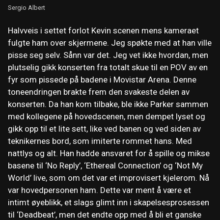
Sergio Albert
Halvveis i settet forlot Kevin scenen mens kameraet
fulgte ham over skjermene. Jeg spøkte med at han ville
pisse seg selv. Sånn var det. Jeg vet ikke hvordan, men
plutselig gikk konserten fra totalt skue til en POV av en
fyr som pissede på badene i Movistar Arena. Denne
toneendringen brakte frem den svakeste delen av
konserten. Da han kom tilbake, ble ikke Parker sammen
med kollegene på hovedscenen, men dempet lyset og
gikk opp til et lite sett, like ved banen og ved siden av
teknikernes bord, som imiterte rommet hans. Med
nattlys og alt. Han hadde ansvaret for å spille og mikse
basene til ‘No Reply’, ‘Ethereal Connection’ og ‘Not My
World’ live, som om det var et improvisert kjelerom. Nå
var hovedpersonen ham. Dette var ment å være et
intimt øyeblikk, et slags glimt inn i skapelsesprosessen
til ‘Deadbeat’, men det endte opp med å bli et ganske