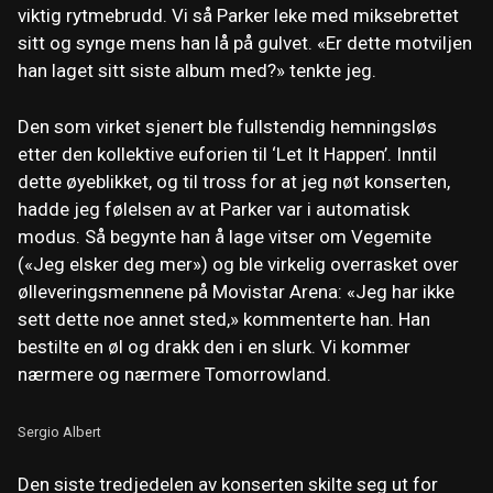
viktig rytmebrudd. Vi så Parker leke med miksebrettet
sitt og synge mens han lå på gulvet. «Er dette motviljen
han laget sitt siste album med?» tenkte jeg.
Den som virket sjenert ble fullstendig hemningsløs
etter den kollektive euforien til ‘Let It Happen’. Inntil
dette øyeblikket, og til tross for at jeg nøt konserten,
hadde jeg følelsen av at Parker var i automatisk
modus. Så begynte han å lage vitser om Vegemite
(«Jeg elsker deg mer») og ble virkelig overrasket over
ølleveringsmennene på Movistar Arena: «Jeg har ikke
sett dette noe annet sted,» kommenterte han. Han
bestilte en øl og drakk den i en slurk. Vi kommer
nærmere og nærmere Tomorrowland.
Sergio Albert
Den siste tredjedelen av konserten skilte seg ut for