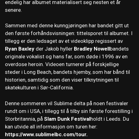
endelig har albumet materialisert seg nesten et år
senere.
Sammen med denne kunngjøringen har bandet gitt ut
den første forhåndsvisningen: tittelsporet til albumet. I
tillegg er den ledsaget av et videoklipp regissert av
Ryan Baxley
der Jakob hyller
Bradley Nowell
bandets
originale vokalist og hans far, som døde i 1996 av en
overdose heroin. Videoen turnerer på forskjellige
steder i Long Beach, bandets hjemby, som har bånd til
historien, samtidig som den viser tilknytningen til
skatekulturen i Sør-California.
Denne sommeren vil Sublime delta på noen festivaler
rundt om i USA, i tillegg til å tilby sin første forestilling i
Storbritannia, på
Slam Dunk Festival
holdt i Leeds. Du
kan utvide all informasjon om turen her:
https://www.sublimelbc.com/tour.