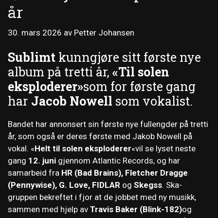
år
30. mars 2026
av
Petter Johansen
Sublimt
kunngjøre sitt første nye
album på tretti år,
«Til solen
eksploderer»
som for første gang
har
Jacob Nowell
som vokalist.
Bandet har annonsert sin første nye fullengder på tretti
år, som også er deres første med Jakob Nowell på
vokal. «
Helt til solen eksploderer
«vil se lyset neste
gang
12. juni
gjennom Atlantic Records, og har
samarbeid fra
HR (Bad Brains), Fletcher Dragge
(Pennywise), G. Love, FIDLAR
og
Skegss
. Ska-
gruppen bekreftet i fjor at de jobbet med ny musikk,
sammen med hjelp av
Travis Baker (Blink-182)
og