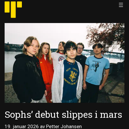
Hopp
til
innhold
Sophs’ debut slippes i mars
19. januar 2026
av
Petter Johansen