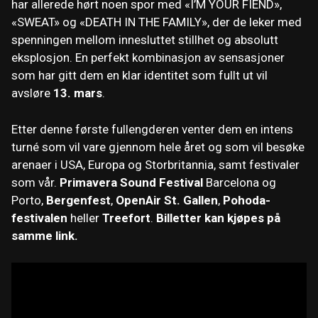
har allerede hørt noen spor med «I’M YOUR FIEND»,
«SWEAT» og «DEATH IN THE FAMILY», der de leker med
spenningen mellom innesluttet stillhet og absolutt
eksplosjon. En perfekt kombinasjon av sensasjoner
som har gitt dem en klar identitet som fullt ut vil
avsløre
13. mars
.
Etter denne første fullengderen venter dem en intens
turné som vil vare gjennom hele året og som vil besøke
arenaer i USA, Europa og Storbritannia, samt festivaler
som vår.
Primavera Sound Festival
Barcelona og
Porto,
Bergenfest
,
OpenAir St. Gallen
,
Pohoda-
festivalen
heller
Treefort
.
Billetter kan kjøpes på
samme link.