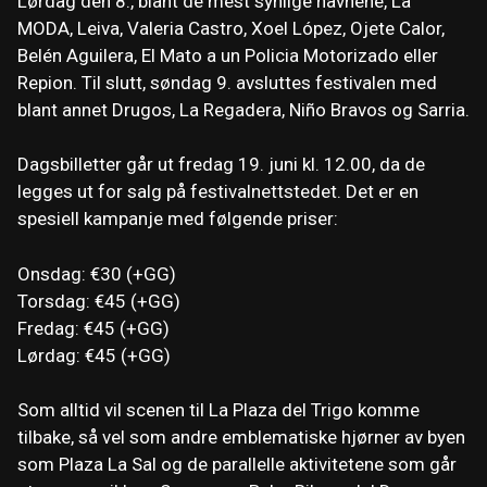
Lørdag den 8., blant de mest synlige navnene, La
MODA, Leiva, Valeria Castro, Xoel López, Ojete Calor,
Belén Aguilera, El Mato a un Policia Motorizado eller
Repion. Til slutt, søndag 9. avsluttes festivalen med
blant annet Drugos, La Regadera, Niño Bravos og Sarria.
Dagsbilletter går ut fredag ​​19. juni kl. 12.00, da de
legges ut for salg på festivalnettstedet. Det er en
spesiell kampanje med følgende priser:
Onsdag: €30 (+GG)
Torsdag: €45 (+GG)
Fredag: €45 (+GG)
Lørdag: €45 (+GG)
Som alltid vil scenen til La Plaza del Trigo komme
tilbake, så vel som andre emblematiske hjørner av byen
som Plaza La Sal og de parallelle aktivitetene som går