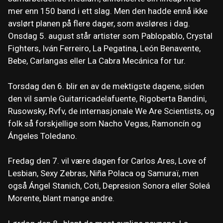
mer enn 150 band i ett slag. Men den hadde ennå ikke
avslørt planen på flere dager, som avsløres i dag.
Onsdag 5. august står artister som Pablopablo, Crystal
Fighters, Iván Ferreiro, La Pegatina, León Benavente,
Bebe, Carlangas eller La Cabra Mecánica for tur.
Torsdag den 6. blir en av de mektigste dagene, siden
den vil samle Guitarricadelafuente, Rigoberta Bandini,
Rusowsky, Rvfv, de internasjonale We Are Scientists, og
folk så forskjellige som Nacho Vegas, Ramoncín og
Ángeles Toledano.
Fredag ​​den 7. vil være dagen for Carlos Ares, Love of
Lesbian, Sexy Zebras, Niña Polaca og Samuraï, men
også Ángel Stanich, Coti, Depresion Sonora eller Soleá
Morente, blant mange andre.