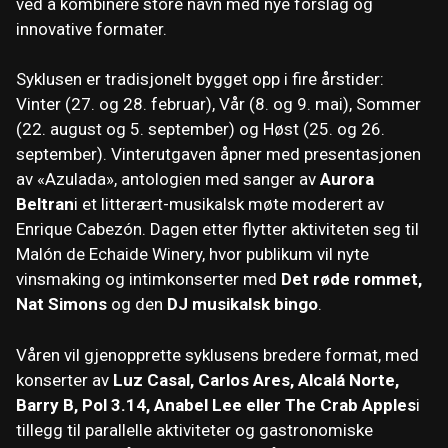
ved å kombinere store navn med nye forslag og
innovative formater.
Syklusen er tradisjonelt bygget opp i fire årstider:
Vinter (27. og 28. februar), Vår (8. og 9. mai), Sommer
(22. august og 5. september) og Høst (25. og 26.
september). Vinterutgaven åpner med presentasjonen
av «Azulada», antologien med sanger av
Aurora
Beltran
i et litterært-musikalsk møte moderert av
Enrique Cabezón. Dagen etter flytter aktiviteten seg til
Malón de Echaide Winery, hvor publikum vil nyte
vinsmaking og intimkonserter med
Det røde rommet,
Nat Simons
og den
DJ musikalsk bingo
.
Våren vil gjenopprette syklusens bredere format, med
konserter av
Luz Casal, Carlos Ares, Alcalá Norte,
Barry B, Pol 3.14, Anabel Lee eller The Crab Apples
i
tillegg til parallelle aktiviteter og gastronomiske