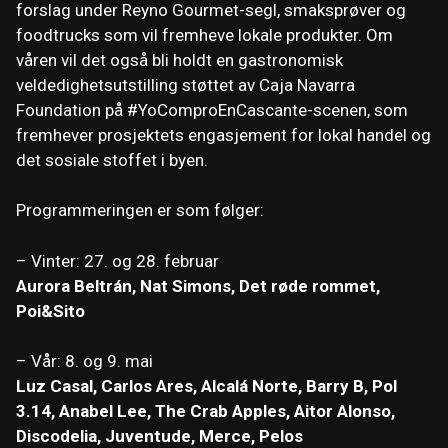
forslag under Reyno Gourmet-segl, smaksprøver og
foodtrucks som vil fremheve lokale produkter. Om
våren vil det også bli holdt en gastronomisk
veldedighetsutstilling støttet av Caja Navarra
Foundation på #YoComproEnCascante-scenen, som
fremhever prosjektets engasjement for lokal handel og
det sosiale stoffet i byen.
Programmeringen er som følger:
– Vinter: 27. og 28. februar
Aurora Beltrán, Nat Simons, Det røde rommet,
Poi&Sito
– Vår: 8. og 9. mai
Luz Casal, Carlos Ares, Alcalá Norte, Barry B, Pol
3.14, Anabel Lee, The Crab Apples, Aitor Alonso,
Discodelia, Juventude, Merce, Pelos