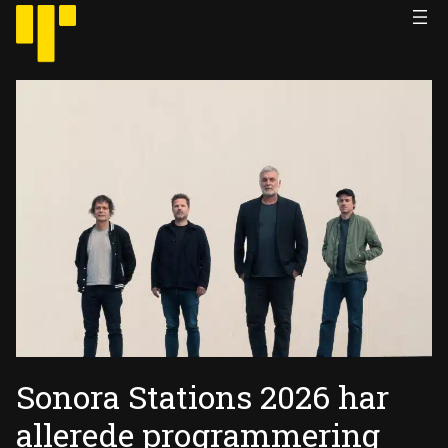
Hopp
til
innhold
Sonora Stations 2026 har
allerede programmering