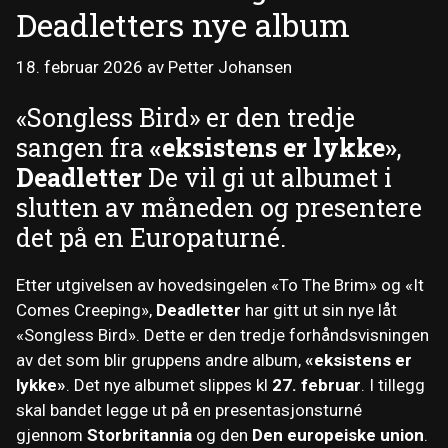
Deadletters nye album
18. februar 2026
av
Petter Johansen
«Songless Bird» er den tredje
sangen fra
«eksistens er lykke»
,
Deadletter
De vil gi ut albumet i
slutten av måneden og presentere
det på en Europaturné.
Etter utgivelsen av hovedsingelen «To The Brim» og «It
Comes Creeping»,
Deadletter
har gitt ut sin nye låt
«Songless Bird». Dette er den tredje forhåndsvisningen
av det som blir gruppens andre album,
«eksistens er
lykke»
. Det nye albumet slippes kl
27. februar
. I tillegg
skal bandet legge ut på en presentasjonsturné
gjennom
Storbritannia
og den
Den europeiske union
.