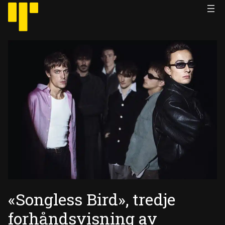
Hopp
til
innhold
«Songless Bird», tredje
forhåndsvisning av