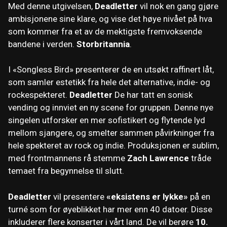
Med denne utgivelsen,
Deadletter
vil nok en gang gjøre
ambisjonene sine klare, og vise det høye nivået på hva
som kommer fra et av de mektigste fremvoksende
bandene i verden.
Storbritannia
.
I «Songless Bird» presenterer de en utsøkt raffinert låt,
som samler estetikk fra hele det alternative, indie- og
rockespekteret.
Deadletter
De har tatt en sonisk
vending og innviet en ny scene for gruppen. Denne nye
singelen utforsker en mer sofistikert og flytende lyd
mellom sjangere, og smelter sammen påvirkninger fra
hele spekteret av rock og indie. Produksjonen er sublim,
med frontmannens rå stemme
Zach Lawrence
tråde
temaet fra begynnelse til slutt.
Deadletter
vil presentere
«eksistens er lykke»
på en
turné som for øyeblikket har mer enn 40 datoer. Disse
inkluderer flere konserter i vårt land. De vil berøre
10.