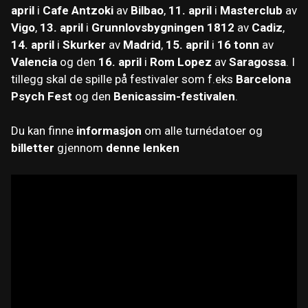
april
i
Cafe Antzoki
av
Bilbao
,
11. april
i
Masterclub
av
Vigo
,
13. april
i
Grunnlovsbygningen 1812
av
Cadiz
,
14. april
i
Skurker
av
Madrid
,
15. april
i
16 tonn
av
Valencia
og den
16. april
i
Rom Lopez
av
Saragossa
. I
tillegg skal de spille på festivaler som f.eks
Barcelona
Psych Fest
og den
Benicassim-festivalen
.
Du kan finne
informasjon
om alle turnédatoer og
billetter
gjennom
denne lenken