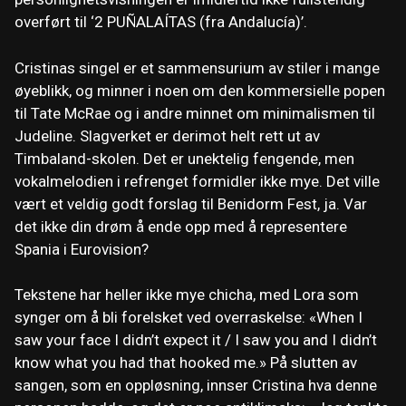
overført til ‘2 PUÑALAÍTAS (fra Andalucía)’.
Cristinas singel er et sammensurium av stiler i mange
øyeblikk, og minner i noen om den kommersielle popen
til Tate McRae og i andre minnet om minimalismen til
Judeline. Slagverket er derimot helt rett ut av
Timbaland-skolen. Det er unektelig fengende, men
vokalmelodien i refrenget formidler ikke mye. Det ville
vært et veldig godt forslag til Benidorm Fest, ja. Var
det ikke din drøm å ende opp med å representere
Spania i Eurovision?
Tekstene har heller ikke mye chicha, med Lora som
synger om å bli forelsket ved overraskelse: «When I
saw your face I didn’t expect it / I saw you and I didn’t
know what you had that hooked me.» På slutten av
sangen, som en oppløsning, innser Cristina hva denne