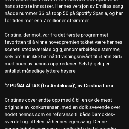
hans største innsatser. Hennes versjon av Emilias sang
nådde nummer 36 på topp 50 på Spotify Spania, og har
for tiden mer enn 7 millioner strømmer.
Cristina, derimot, var fra det første programmet
favoritten til å vinne hovedpremien takket være hennes
scenetilstedeværelse og gjennomarbeidede stemme,
selv om hun ikke har nådd visningsnivået til «Latin Girl»
med noen av hennes opptredener. Selvfølgelig er
antallet månedlige lyttere høyere.
‘2 PUÑALAÍTAS (fra Andalusia)’, av Cristina Lora
Cristinas cover endte opp med å bli en av de mest
originale av konkurransen, med en dolk svevende over
hodet hennes som en referanse til både Damokles-
sverdet og tittelen på hennes egen sang. Denne
personlighetsvisningen er imidlertid ikke fullstendig