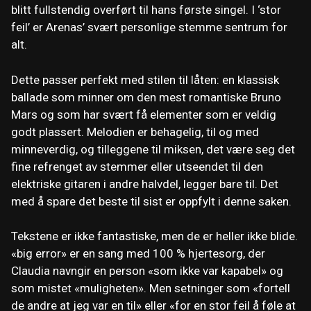
blitt fullstendig overført til hans første singel. I ‘stor
feil’ er Arenas’ svært personlige stemme sentrum for
alt.
Dette passer perfekt med stilen til låten: en klassisk
ballade som minner om den mest romantiske Bruno
Mars og som har svært få elementer som er veldig
godt plassert. Melodien er behagelig, til og med
minneverdig, og tilleggene til miksen, det være seg det
fine refrenget av stemmer eller utseendet til den
elektriske gitaren i andre halvdel, legger bare til. Det
med å spare det beste til sist er oppfylt i denne saken.
Tekstene er ikke fantastiske, men de er heller ikke blide.
«big error» er en sang med 100 % hjertesorg, der
Claudia navngir en person «som ikke var kapabel» og
som mistet «muligheten». Men setninger som «fortell
de andre at jeg var en til» eller «for en stor feil å føle at