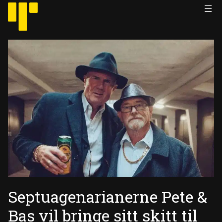
Hopp
til
innhold
Septuagenarianerne Pete &
Bas vil bringe sitt skitt til