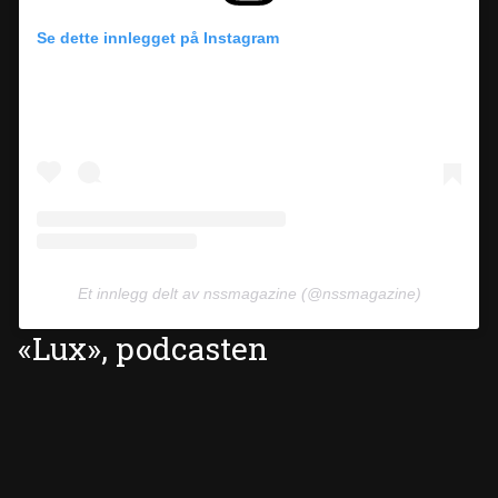
Se dette innlegget på Instagram
Et innlegg delt av nssmagazine (@nssmagazine)
«Lux», podcasten