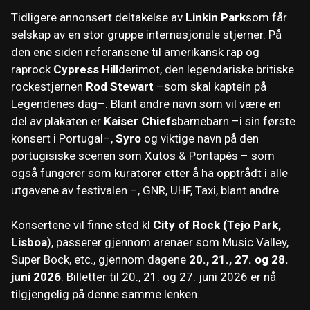
Tidligere annonsert deltakelse av
Linkin Park
som får
selskap av en stor gruppe internasjonale stjerner. På
den ene siden referansene til amerikansk rap og
raprock
Cypress Hill
derimot, den legendariske britiske
rockestjernen
Rod Stewart
–som skal kaptein på
Legendenes dag–. Blant andre navn som vil være en
del av plakaten er
Kaiser Chiefs
barnebarn –i sin første
konsert i Portugal–,
Syro
og viktige navn på den
portugisiske scenen som Xutos & Pontapés – som
også fungerer som kuratorer etter å ha opptrådt i alle
utgavene av festivalen –, GNR, UHF, Taxi, blant andre.
Konsertene vil finne sted kl
City of Rock (Tejo Park,
Lisboa
), passerer gjennom arenaer som Music Valley,
Super Bock, etc., gjennom dagene
20., 21., 27. og 28.
juni 2026
. Billetter til 20., 21. og 27. juni 2026 er nå
tilgjengelig på denne samme lenken.