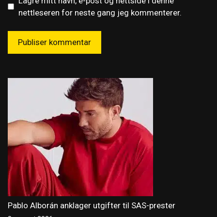
Lagre mitt navn, e-post og nettside i denne
nettleseren for neste gang jeg kommenterer.
Pablo Alborán anklager utgifter til SAS-prester