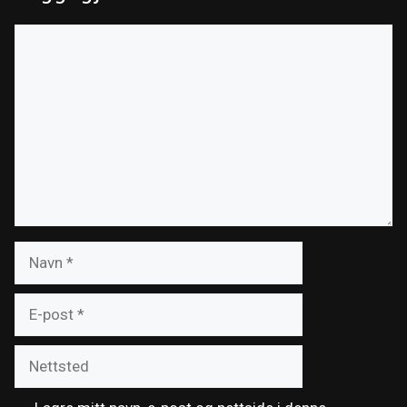
Kommentar
Navn
E-
post
Nettsted