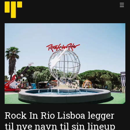
Hopp
til
innhold
Rock In Rio Lisboa legger
til nye navn til sin lineup