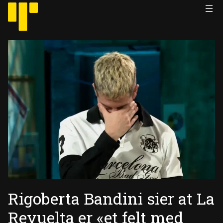
Hopp
til
innhold
Rigoberta Bandini sier at La
Revuelta er «et felt med