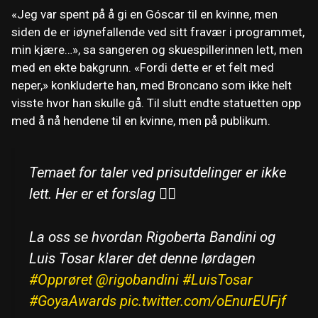
«Jeg var spent på å gi en Góscar til en kvinne, men
siden de er iøynefallende ved sitt fravær i programmet,
min kjære…», sa sangeren og skuespillerinnen lett, men
med en ekte bakgrunn. «Fordi dette er et felt med
neper,» konkluderte han, med Broncano som ikke helt
visste hvor han skulle gå. Til slutt endte statuetten opp
med å nå hendene til en kvinne, men på publikum.
Temaet for taler ved prisutdelinger er ikke
lett. Her er et forslag 🤷‍♂️
La oss se hvordan Rigoberta Bandini og
Luis Tosar klarer det denne lørdagen
#Opprøret
@rigobandini
#LuisTosar
#GoyaAwards
pic.twitter.com/oEnurEUFjf