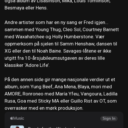
også album av Lisasinson, Mika, Louis Tomlinson,
Besmaya eller Hens.
Andre artister som har en ny sang er Fred igjen…
sammen med Young Thug, Cleo Sol, Courtney Barnett
med Waxahatchee og Holly Humberstone. Vær
oppmerksom på sjelen til Samm Henshaw, dansen til
XG eller den til Noah Baine. Savages-låtene er ikke
utgitt fra 10-årsjubileumsutgaven av deres lille
klassiker ‘Adore Life’.
På den annen side gir mange nasjonale verdier ut et
album, som Yung Beef, Ana Mena, Blaya, mori med
AMORE, Ronroneo med María Yfeu, Vangoura, Ladilla
Rusa, Goa med Sticky MA eller Guillo Rist av OT, som
overrasker med en mørk produksjon.