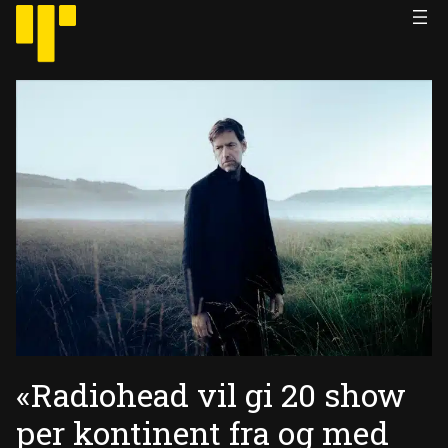
Hopp
til
innhold
«Radiohead vil gi 20 show
per kontinent fra og med