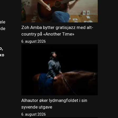
ele
Zoh Amba bytter gratisjazz med alt-
ide
country på «Another Time»
6. august 2026
o,
xo
Alhautor øker lydmangfoldet i sin
syvende utgave
6. august 2026