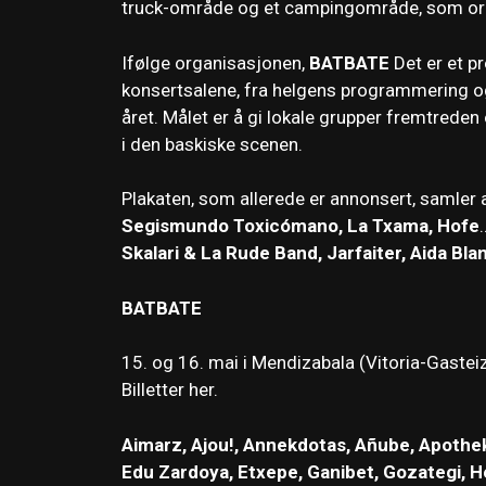
truck-område og et campingområde, som organ
Ifølge organisasjonen,
BATBATE
Det er et p
konsertsalene, fra helgens programmering o
året. Målet er å gi lokale grupper fremtrede
i den baskiske scenen.
Plakaten, som allerede er annonsert, samler ak
Segismundo Toxicómano, La Txama, Hofe
Skalari & La Rude Band, Jarfaiter, Aida Bla
BATBATE
15. og 16. mai i Mendizabala (Vitoria-Gastei
Billetter her.
Aimarz, Ajou!, Annekdotas, Añube, Apotheke
Edu Zardoya, Etxepe, Ganibet, Gozategi, He