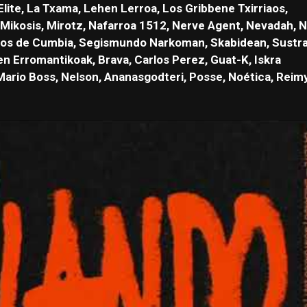
 Elite, La Txama, Lehen Lerroa, Los
Gribbene Txirriaos,
 Mikosis, Mirotz, Nafarroa 1512,
Nerve Agent, Nevadah, 
ientos de Cumbia, Segismundo
Narkoman, Skabidean, Sustra
ken Erromantikoak,
Brava, Carlos Perez, Guat-K, Iskra
Mario Boss, Nelson,
Ananasgodteri, Posse, Noética, Reimy