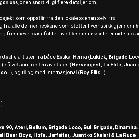
isasjonen snart vil gi flere detaljer om.
rosjekt som oppstår fra den lokale scenen selv: fra
g fra alle de menneskene som støtter livemusikk gjennom h
n og fremheve mangfoldet av stiler som eksisterer side om s
tuelle artister fra både Euskal Herria (
Lukiek, Brigade Loc
…) så vel som resten av staten (
Nerveagent, La Elite, Juant
nco
…), og til og med internasjonal (
Roy Ellis
…).
z)
 90, Ateri, Bellum, Brigade Loco, Bull
Brigade, Dinamita,
ll Beer Boys, Hofe, Jarfaiter, Juantxo
Skalari & La Rude