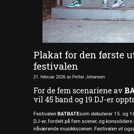
Plakat for den første
festivalen
21. februar 2026
av
Petter Johansen
For de fem scenariene av
B
vil 45 band og 19 DJ-er opptre
Festivalen
BATBATE
som debuterer 15. og 16
DJ-er, fordelt på fem scener, og konsolider
nåværende musikkscenen. Festivalen vil også h