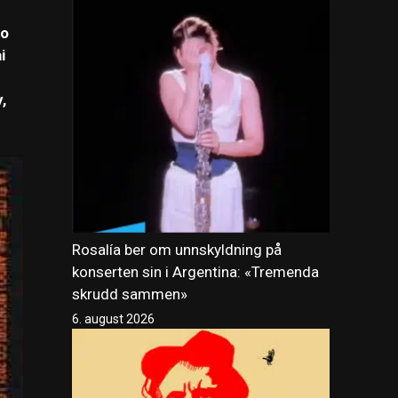
No
i
,
Rosalía ber om unnskyldning på
konserten sin i Argentina: «Tremenda
skrudd sammen»
6. august 2026