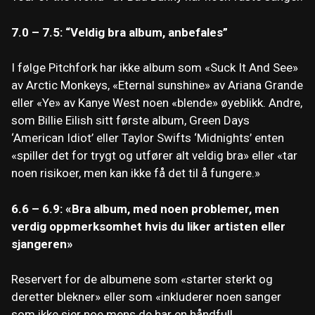
7.0 – 7.5: “Veldig bra album, anbefales”
I følge Pitchfork har ikke album som «Suck It And See»
av Arctic Monkeys, «Eternal sunshine» av Ariana Grande
eller «Ye» av Kanye West noen «blende» øyeblikk. Andre,
som Billie Eilish sitt første album, Green Days
‘American Idiot’ eller Taylor Swifts ‘Midnights’ enten
«spiller det for trygt og utfører alt veldig bra» eller «tar
noen risikoer, men kan ikke få det til å fungere.»
6.6 – 6.9: «Bra album, med noen problemer, men
verdig oppmerksomhet hvis du liker artisten eller
sjangeren»
Reservert for de albumene som «starter sterkt og
deretter blekner» eller som «inkluderer noen sanger
som ikke sier noe mens de har en håndfull