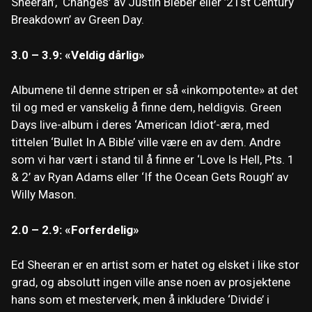
Sheeran’, ‘Changes’ av Justin Bieber eller ’21st Century
Breakdown’ av Green Day.
3.0 – 3.9: «Veldig dårlig»
Albumene til denne stripen er så «inkompotente» at det
til og med er vanskelig å finne dem, heldigvis. Green
Days live-album i deres ‘American Idiot’-æra, med
tittelen ‘Bullet In A Bible’ ville være en av dem. Andre
som vi har vært i stand til å finne er ‘Love Is Hell, Pts. 1
& 2’ av Ryan Adams eller ‘If the Ocean Gets Rough’ av
Willy Mason.
2.0 – 2.9: «Forferdelig»
Ed Sheeran er en artist som er hatet og elsket i like stor
grad, og absolutt ingen ville anse noen av prosjektene
hans som et mesterverk, men å inkludere ‘Divide’ i