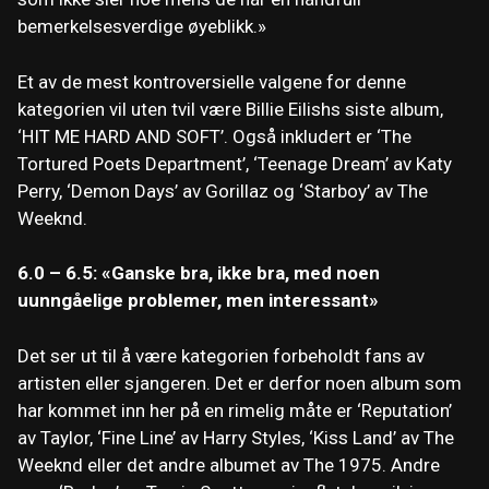
bemerkelsesverdige øyeblikk.»
Et av de mest kontroversielle valgene for denne
kategorien vil uten tvil være Billie Eilishs siste album,
‘HIT ME HARD AND SOFT’. Også inkludert er ‘The
Tortured Poets Department’, ‘Teenage Dream’ av Katy
Perry, ‘Demon Days’ av Gorillaz og ‘Starboy’ av The
Weeknd.
6.0 – 6.5: «Ganske bra, ikke bra, med noen
uunngåelige problemer, men interessant»
Det ser ut til å være kategorien forbeholdt fans av
artisten eller sjangeren. Det er derfor noen album som
har kommet inn her på en rimelig måte er ‘Reputation’
av Taylor, ‘Fine Line’ av Harry Styles, ‘Kiss Land’ av The
Weeknd eller det andre albumet av The 1975. Andre