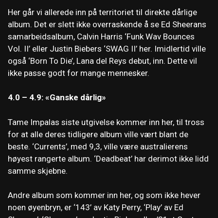
Her går vi allerede inn på territoriet til direkte dårlige
album. Det er slett ikke overraskende å se Ed Sheerans
samarbeidsalbum, Calvin Harris ‘Funk Wav Bounces
Vol. II’ eller Justin Biebers ‘SWAG II’ her. Imidlertid ville
også ‘Born To Die’, Lana del Reys debut, inn. Dette vil
ikke passe godt for mange mennesker.
4.0 – 4.9: «Ganske dårlig»
Tame Impalas siste utgivelse kommer inn her, til tross
for at alle deres tidligere album ville vært blant de
beste. ‘Currents’, med 9,3, ville være australierens
høyest rangerte album. ‘Deadbeat’ har derimot ikke lidd
samme skjebne.
Andre album som kommer inn her, og som ikke hever
noen øyenbryn, er ‘143’ av Katy Perry, ‘Play’ av Ed