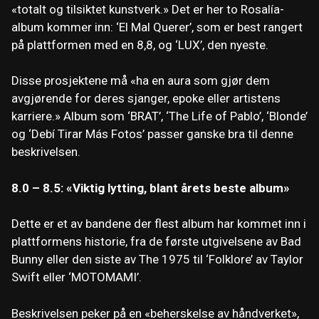
«totalt og tilsiktet kunstverk.» Det er her to Rosalía-
album kommer inn: ‘El Mal Querer’, som er best rangert
på plattformen med en 8,8, og ‘LUX’, den nyeste.
Disse prosjektene må «ha en aura som gjør dem
avgjørende for deres sjanger, epoke eller artistens
karriere.» Album som ‘BRAT’, ‘The Life of Pablo’, ‘Blonde’
og ‘Debí Tirar Más Fotos’ passer ganske bra til denne
beskrivelsen.
8.0 – 8.5: «Viktig lytting, blant årets beste album»
Dette er et av bandene der flest album har kommet inn i
plattformens historie, fra de første utgivelsene av Bad
Bunny eller den siste av The 1975 til ‘Folklore’ av Taylor
Swift eller ‘MOTOMAMI’.
Beskrivelsen peker på en «beherskelse av håndverket»,