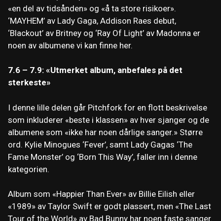
«en del av tidsånden» og «å ta store risikoer».
‘MAYHEM’ av Lady Gaga, Addison Raes debut,
‘Blackout’ av Britney og ‘Ray Of Light’ av Madonna er
noen av albumene vi kan finne her.
7.6 – 7.9: «Utmerket album, anbefales på det
sterkeste»
I denne lille delen går Pitchfork for en flott beskrivelse
som inkluderer «beste i klassen» av hver sjanger og de
albumene som «ikke har noen dårlige sanger.» Større
ord. Kylie Minogues ‘Fever’, samt Lady Gagas ‘The
Fame Monster’ og ‘Born This Way’, faller inn i denne
kategorien.
Album som «Happier Than Ever» av Billie Eilish eller
«1989» av Taylor Swift er godt plassert, men «The Last
Tour of the World» av Bad Bunny har noen faste sanger.