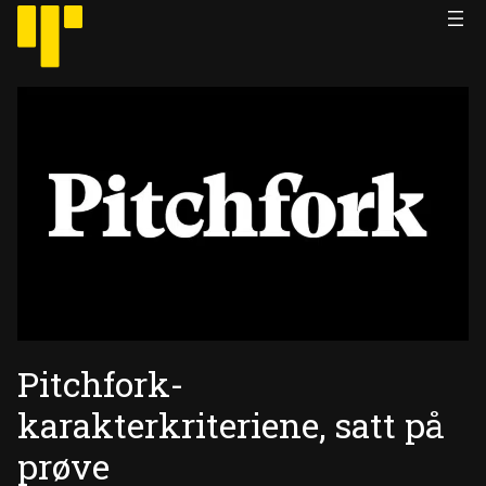
Hopp
til
innhold
Pitchfork-
karakterkriteriene, satt på
prøve