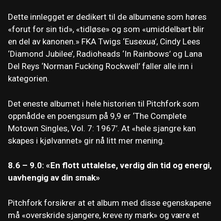
Dette innlegget er dedikert til de albumene som høres
«forut for sin tid», «tidløse» og som «umiddelbart blir
en del av kanonen.» FKA Twigs ‘Eusexua’, Cindy Lees
‘Diamond Jubilee’, Radioheads ‘In Rainbows’ og Lana
Del Reys ‘Norman Fucking Rockwell’ faller alle inn i
kategorien.
Det eneste albumet i hele historien til Pitchfork som
oppnådde en poengsum på 9,9 er ‘The Complete
Motown Singles, Vol. 7: 1967’. At «hele sjangre kan
skapes i kjølvannet» gir nå litt mer mening.
8.6 – 9.0: «En flott uttalelse, verdig din tid og energi,
uavhengig av din smak»
Pitchfork forsikrer at et album med disse egenskapene
må «overskride sjangere, kreve ny mark» og være et