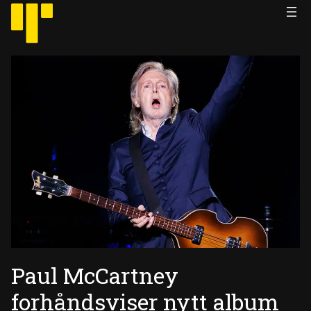
Hopp
til
innhold
Paul McCartney
forhåndsviser nytt album