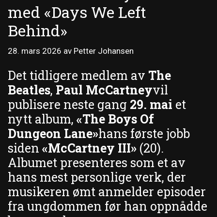
med «Days We Left
Behind»
28. mars 2026
av
Petter Johansen
Det tidligere medlem av
The
Beatles
,
Paul McCartney
vil
publisere neste gang
29. mai
et
nytt album,
«The Boys Of
Dungeon Lane»
hans første jobb
siden
«McCartney III»
(20).
Albumet presenteres som et av
hans mest personlige verk, der
musikeren ømt anmelder episoder
fra ungdommen før han oppnådde