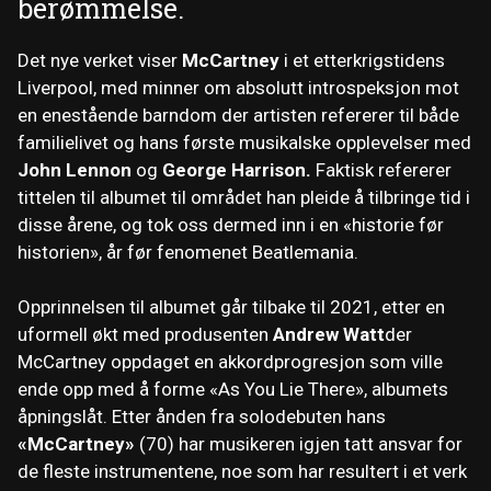
berømmelse.
Det nye verket viser
McCartney
i et etterkrigstidens
Liverpool, med minner om absolutt introspeksjon mot
en enestående barndom der artisten refererer til både
familielivet og hans første musikalske opplevelser med
John Lennon
og
George Harrison
.
Faktisk refererer
tittelen til albumet til området han pleide å tilbringe tid i
disse årene, og tok oss dermed inn i en «historie før
historien», år før fenomenet Beatlemania.
Opprinnelsen til albumet går tilbake til 2021, etter en
uformell økt med produsenten
Andrew Watt
der
McCartney oppdaget en akkordprogresjon som ville
ende opp med å forme «As You Lie There», albumets
åpningslåt. Etter ånden fra solodebuten hans
«McCartney»
(70) har musikeren igjen tatt ansvar for
de fleste instrumentene, noe som har resultert i et verk