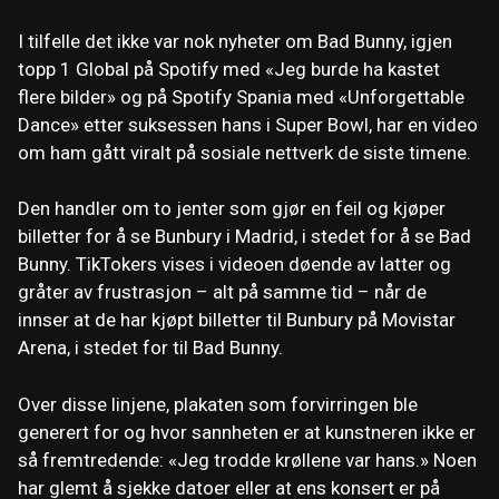
I tilfelle det ikke var nok nyheter om Bad Bunny, igjen
topp 1 Global på Spotify med «Jeg burde ha kastet
flere bilder» og på Spotify Spania med «Unforgettable
Dance» etter suksessen hans i Super Bowl, har en video
om ham gått viralt på sosiale nettverk de siste timene.
Den handler om to jenter som gjør en feil og kjøper
billetter for å se Bunbury i Madrid, i stedet for å se Bad
Bunny. TikTokers vises i videoen døende av latter og
gråter av frustrasjon – alt på samme tid – når de
innser at de har kjøpt billetter til Bunbury på Movistar
Arena, i stedet for til Bad Bunny.
Over disse linjene, plakaten som forvirringen ble
generert for og hvor sannheten er at kunstneren ikke er
så fremtredende: «Jeg trodde krøllene var hans.» Noen
har glemt å sjekke datoer eller at ens konsert er på