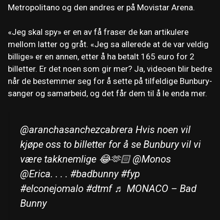
Metropolitano og den andres er på Movistar Arena.
«Jeg skal spy» er en av få fraser de kan artikulere
mellom latter og gråt. «Jeg sa allerede at de var veldig
billige» er en annen, etter å ha betalt 165 euro for 2
billetter. Er det noen som gir mer? Ja, videoen blir bedre
når de bestemmer seg for å sette på tilfeldige Bunbury-
sanger og samarbeid, og det får dem til å le enda mer.
@aranchasanchezcabrera Hvis noen vil
kjøpe oss to billetter for å se Bunbury vil vi
være takknemlige 😂🫶🏻 @Monos
@Erica. . . . #badbunny #fyp
#elconejomalo #dtmf ♬ MONACO – Bad
Bunny