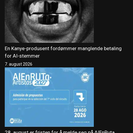
En Kanye-produsent fordømmer manglende betaling
for AI-stemmer
7. august 2026
28. august er fristen for å melde seg på AIEnRuta