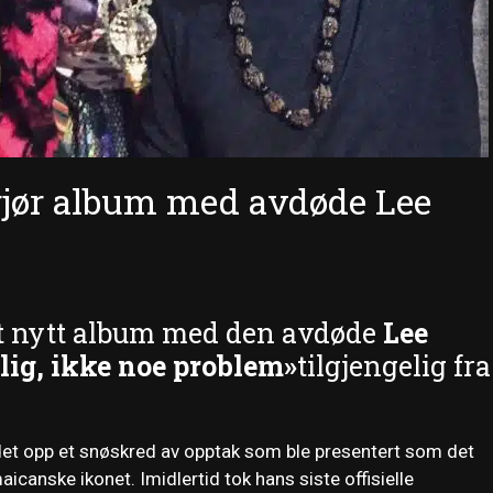
jør album med avdøde Lee
t nytt album med den avdøde
Lee
lig, ikke noe problem»
tilgjengelig fra
det opp et snøskred av opptak som ble presentert som det
maicanske ikonet. Imidlertid tok hans siste offisielle