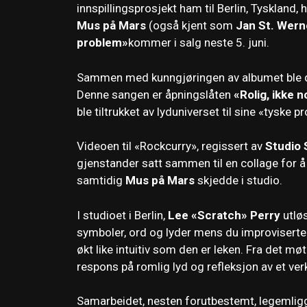
innspillingsprosjekt ham til Berlin, Tyskland,
Mus på Mars
(også kjent som
Jan St. Wern
problem»
kommer i salg neste 5. juni.
Sammen med kunngjøringen av albumet ble den
Denne sangen er åpningslåten
«Rolig, ikke 
ble tiltrukket av lyduniverset til sine «tyske 
Videoen til «Rockcurry», regissert av
Studio 
gjenstander satt sammen til en collage for å
samtidig
Mus på Mars
skjedde i studio.
I studioet i Berlin,
Lee «Scratch» Perry
utløs
symboler, ord og lyder mens du improviserte 
økt like intuitiv som den er leken. Fra det m
respons på romlig lyd og refleksjon av et v
Samarbeidet, nesten forutbestemt, legemligg