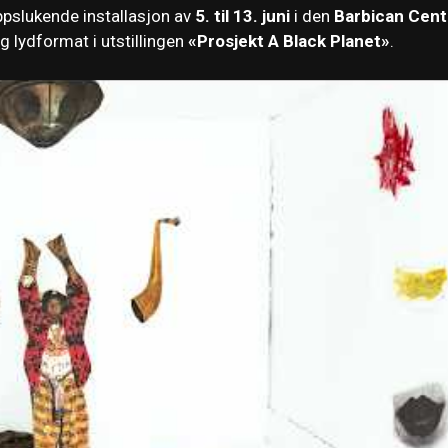
oppslukende installasjon av
5. til 13. juni
i den
Barbican Cent
ig lydformat i utstillingen
«Prosjekt A Black Planet»
.