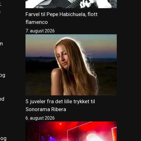
.
e
Farvel til Pepe Habichuela, flott
flamenco
7. august 2026
an
og
ed
5 juveler fra det lille trykket til
Sonorama Ribera
6. august 2026
 og