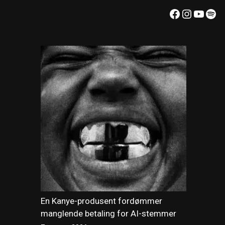
Facebook
Instagr
YouT
Spo
En Kanye-produsent fordømmer
manglende betaling for AI-stemmer