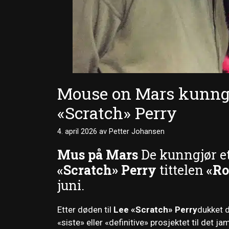
Mouse on Mars kunng
«Scratch» Perry
4. april 2026
av
Petter Johansen
Mus på Mars
De kunngjør e
«Scratch» Perry
tittelen
«Ro
juni.
Etter døden til
Lee «Scratch» Perry
dukket 
«siste» eller «definitive» prosjektet til det ja