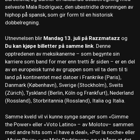
selveste Mala Rodríguez, den ubestridte dronningen av
hiphop på spansk, som gir form til en historisk
dobbelregning.
Utnevnelsen blir
Mandag 13. juli på Razzmatazz
og
Du kan kjøpe billetter på samme link
. Denne
opptredenen av meksikanerne – som begynte sin
karriere som band for mer enn tretti år siden – er en del
av en europeisk turné av gruppen som vil ta dem til ti
land på kontinentet med datoer i Frankrike (Paris),
Danmark (København), Sverige (Stockholm), Sveits
(Zürich), Tyskland (Berlin, Köln og Frankfurt), Nederland
(Rossland), Storbritannia (Rossland), Italia og Italia.
Samme kveld vil vi kunne synge sanger som «Gimme
the Power» eller «Voto Latino» – av Molotov– sammen
med andre hits som «I have a deal», «Por la noche» eller
«Mujer Bruja» – av Mala Rodríguez– og vi håper at det