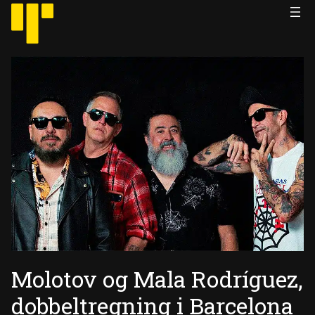
Hopp
til
innhold
Molotov og Mala Rodríguez,
dobbeltregning i Barcelona