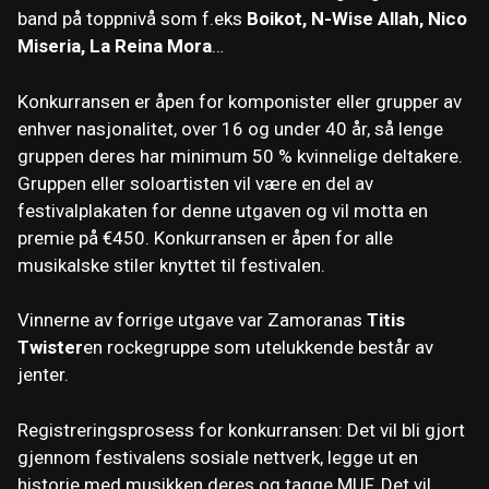
band på toppnivå som f.eks
Boikot, N-Wise Allah, Nico
Miseria, La Reina Mora
…
Konkurransen er åpen for komponister eller grupper av
enhver nasjonalitet, over 16 og under 40 år, så lenge
gruppen deres har minimum 50 % kvinnelige deltakere.
Gruppen eller soloartisten vil være en del av
festivalplakaten for denne utgaven og vil motta en
premie på €450. Konkurransen er åpen for alle
musikalske stiler knyttet til festivalen.
Vinnerne av forrige utgave var Zamoranas
Titis
Twister
en rockegruppe som utelukkende består av
jenter.
Registreringsprosess for konkurransen: Det vil bli gjort
gjennom festivalens sosiale nettverk, legge ut en
historie med musikken deres og tagge MUF. Det vil