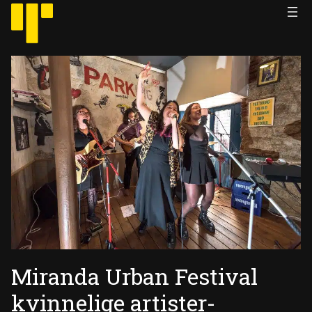
Hopp
til
innhold
Miranda Urban Festival
kvinnelige artister-