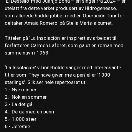
‘El Destello’ med Juanjo Bona – en singel fra 2024 – er
utelatt fra dette verket produsert av Hidrogenesse,
som allerede hadde jobbet med en Operación Triunfo-
deltaker, Amaia Romero, på Stella Maris-albumet.
Tittelen på ‘La Insolación’ er inspirert av arbeidet til
forfatteren Carmen Laforet, som ga ut en roman med
samme navn i 1963.
‘La Insolación’ vil inneholde sanger med interessante
titler som ‘They have given me a pen’ eller ‘1000
starlings’. Slik ser hele repertoaret ut:
1.- Nye minner
2.- Nok en sommer
3.- La det gå
4.- De ga meg en penn
5.- 1.000 stær
6.- Jéremie