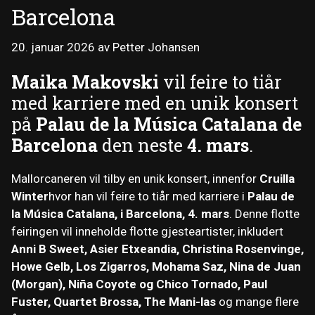
Barcelona
20. januar 2026
av
Petter Johansen
Maika Makovski
vil feire to tiår
med karriere med en unik konsert
på
Palau de la Música Catalana de
Barcelona
den neste
4. mars
.
Mallorcaneren vil tilby en unik konsert, innenfor
Cruilla
Winter
hvor han vil feire to tiår med karriere i
Palau de
la Música Catalana, i Barcelona, ​​4. mars
. Denne flotte
feiringen vil inneholde flotte gjesteartister, inkludert
Anni B Sweet, Asier Etxeandia, Christina Rosenvinge,
Howe Gelb, Los Zigarros, Mohama Saz, Nina de Juan
(Morgan), Niña Coyote og Chico Tornado, Paul
Fuster, Quartet Brossa, The Mani-las
og mange flere