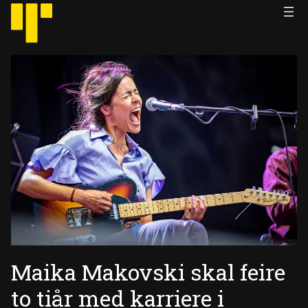
Hopp
til
innhold
Maika Makovski skal feire
to tiår med karriere i