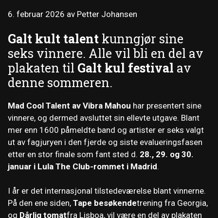
6. februar 2026
av
Petter Johansen
Galt kult talent
kunngjør sine
seks vinnere. Alle vil bli en del av
plakaten til
Galt kul festival
av
denne sommeren.
Mad Cool Talent av Vibra Mahou
har presentert sine
vinnere, og dermed avsluttet sin ellevte utgave. Blant
mer enn 1600 påmeldte band og artister er seks valgt
ut av fagjuryen i den fjerde og siste evalueringsfasen
etter en stor finale som fant sted d.
28., 29. og 30.
januar i Lula The Club-rommet i Madrid
.
I år er det internasjonal tilstedeværelse blant vinnerne.
På den ene siden,
Tape besøkende
trening fra Georgia,
og
Dårlig tomat
fra Lisboa, vil være en del av plakaten