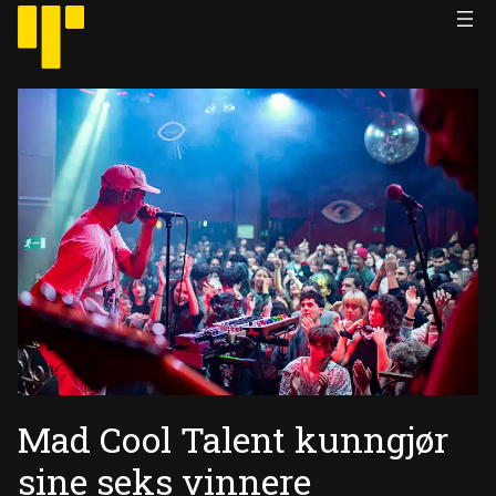
Hopp
til
innhold
Mad Cool Talent kunngjør
sine seks vinnere