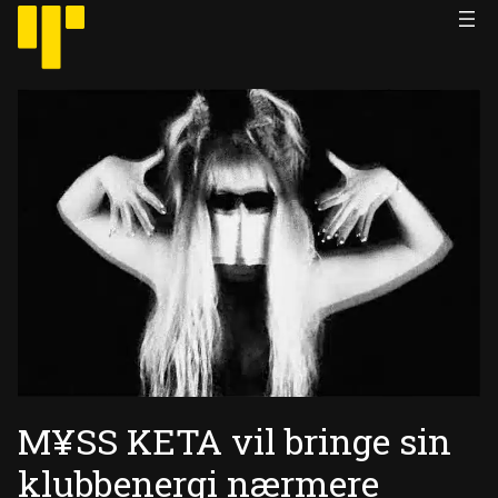
Hopp
til
innhold
M¥SS KETA vil bringe sin
klubbenergi nærmere