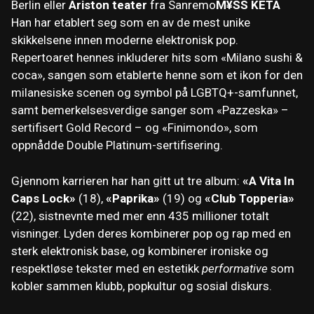
Berlin eller
Ariston teater
fra Sanremo
M¥SS KETA
Han har etablert seg som en av de mest unike
skikkelsene innen moderne elektronisk pop.
Repertoaret hennes inkluderer hits som «Milano sushi &
coca», sangen som etablerte henne som et ikon for den
milanesiske scenen og symbol på LGBTQ+-samfunnet,
samt bemerkelsesverdige sanger som «Pazzeska» –
sertifisert Gold Record – og «Finimondo», som
oppnådde Double Platinum-sertifisering.
Gjennom karrieren har han gitt ut tre album:
«A Vita In
Caps Lock»
(18),
«Paprika»
(19) og
«Club Topperia»
(22), sistnevnte med mer enn 435 millioner totalt
visninger. Lyden deres kombinerer pop og rap med en
sterk elektronisk base, og kombinerer ironiske og
respektløse tekster med en estetikk
performative
som
kobler sammen klubb, popkultur og sosial diskurs.