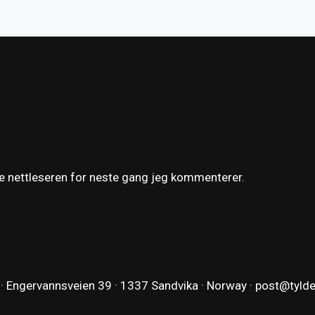
ne nettleseren for neste gang jeg kommenterer.
 · Engervannsveien 39 · 1337 Sandvika · Norway ·
post@tyld