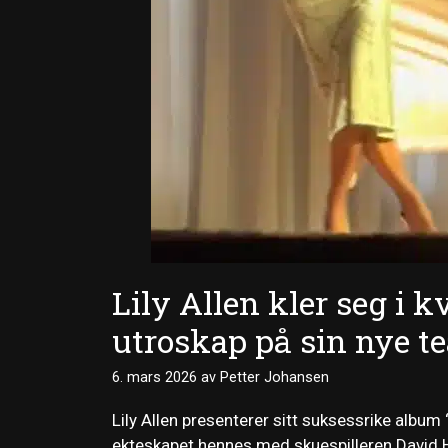
Lily Allen kler seg i 
utroskap på sin nye t
6. mars 2026
av
Petter Johansen
Lily Allen presenterer sitt suksessrike album 
ekteskapet hennes med skuespilleren David Ha