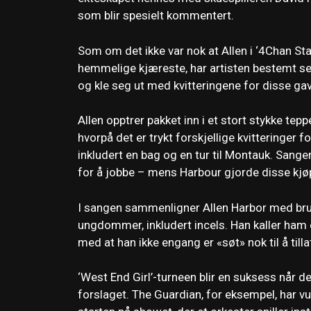
som blir spesielt kommentert.
Som om det ikke var nok at Allen i ‘4Chan Stan
hemmelige kjæreste, har artisten bestemt seg
og kle seg ut med kvitteringene for disse ga
Allen opptrer pakket inn i et stort stykke t
hvorpå det er trykt forskjellige kvitteringer f
inkludert en bag og en tur til Montauk. Sange
for å jobbe – mens Harbour gjorde disse kj
I sangen sammenligner Allen Harbor med br
ungdommer, inkludert incels. Han kaller ham e
med at han ikke engang er «søt» nok til å tillat
‘West End Girl’-turneen blir en suksess når de
forslaget. The Guardian, for eksempel, har v