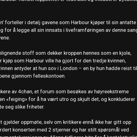
’ forteller i detalj gavene som Harbour kjøper til sin antatte
 for å legge all sin innsats i liveframføringen av denne san
vene.
eppelignende stoff som dekker kroppen hennes som en kjole,
or kjøp som Harbour ville ha gjort for den tredje kvinnen,
rinnen antyder at hun sov i London – en by hun hadde reist ti
øpene gjennom felleskontoen.
ukere av 4chan, et forum som besøkes av høyreekstreme
n «feiging» for å ha vært utro og skjult det, og konkluderer
e seg slike friheter.
t gjelder oppmøte, selv om kritikere ennå ikke har gitt opp
urdert konserten med 2 stjerner og har stilt spørsmål ved