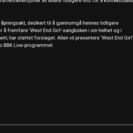
trumentalversjoner av Allens tidligere hits for å kontekstuali
åpningsakt, dedikert til å gjennomgå hennes tidligere
 å fremføre ‘West End Girl’-sangboken i sin helhet og i
, har støttet forslaget. Allen vil presentere ‘West End Girl’ 
ao BBK Live-programmet.