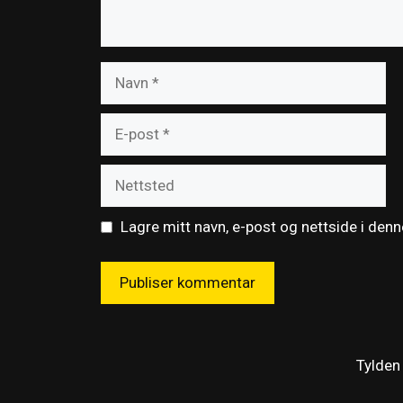
Navn
E-
post
Nettsted
Lagre mitt navn, e-post og nettside i den
Tylden