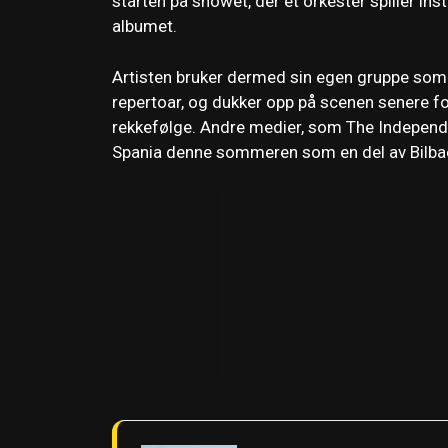
starten på showet, der et orkester spiller ins
albumet.
Artisten bruker dermed sin egen gruppe som 
repertoar, og dukker opp på scenen senere for
rekkefølge. Andre medier, som The Independent
Spania denne sommeren som en del av Bilb