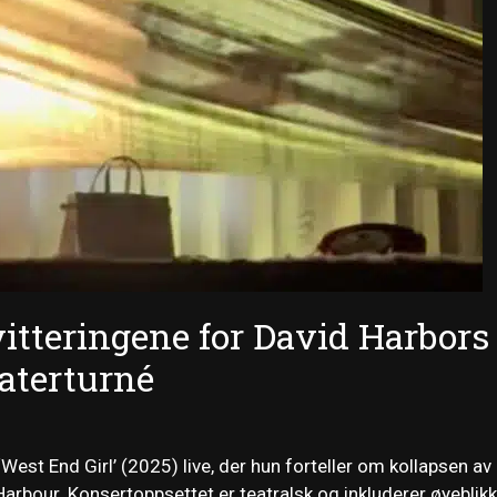
kvitteringene for David Harbors
eaterturné
‘West End Girl’ (2025) live, der hun forteller om kollapsen av
rbour. Konsertoppsettet er teatralsk og inkluderer øyeblikk