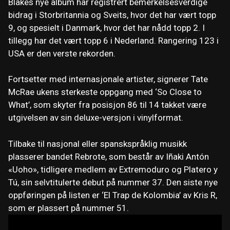
Blakes nye album har registrert bemerkelsesverdige
bidrag i Storbritannia og Sveits, hvor det har vært topp
9, og spesielt i Danmark, hvor det har nådd topp 2. I
tillegg har det vært topp 6 i Nederland. Rangering 123 i
USA er den verste rekorden.
Fortsetter med internasjonale artister, signerer Tate
McRae ukens sterkeste oppgang med ‘So Close to
What’, som skyter fra posisjon 86 til 14 takket være
utgivelsen av sin deluxe-versjon i vinylformat.
Tilbake til nasjonal eller spanskspråklig musikk
plasserer bandet Rebrote, som består av Iñaki Antón
«Uoho», tidligere medlem av Extremoduro og Platero y
Tú, sin selvtitulerte debut på nummer 37. Den siste nye
oppføringen på listen er ‘El Trap de Kolombia’ av Kris R,
som er plassert på nummer 51.