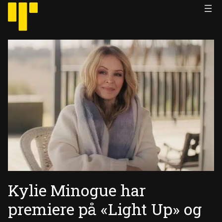
Hopp
til
innhold
Kylie Minogue har
premiere på «Light Up» og