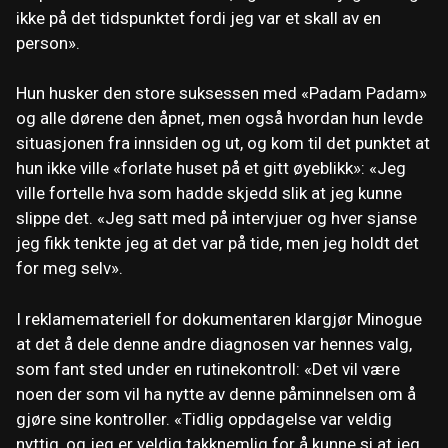
ikke på det tidspunktet fordi jeg var et skall av en
person».
Hun husker den store suksessen med «Padam Padam»
og alle dørene den åpnet, men også hvordan hun levde
situasjonen fra innsiden og ut, og kom til det punktet at
hun ikke ville «forlate huset på et gitt øyeblikk»: «Jeg
ville fortelle hva som hadde skjedd slik at jeg kunne
slippe det. «Jeg satt med på intervjuer og hver sjanse
jeg fikk tenkte jeg at det var på tide, men jeg holdt det
for meg selv».
I reklamemateriell for dokumentaren klargjør Minogue
at det å dele denne andre diagnosen var hennes valg,
som fant sted under en rutinekontroll: «Det vil være
noen der som vil ha nytte av denne påminnelsen om å
gjøre sine kontroller. «Tidlig oppdagelse var veldig
nyttig, og jeg er veldig takknemlig for å kunne si at jeg