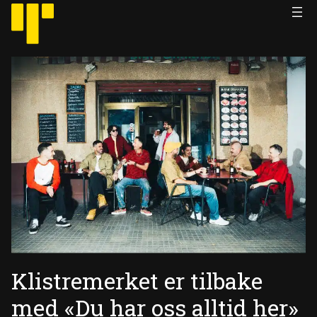
Hopp
til
innhold
Klistremerket er tilbake
med «Du har oss alltid her»