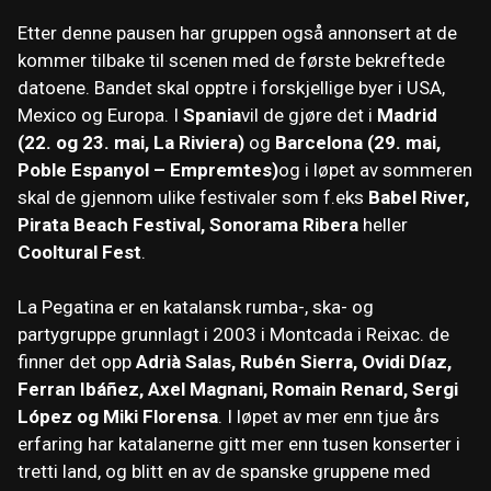
Etter denne pausen har gruppen også annonsert at de
kommer tilbake til scenen med de første bekreftede
datoene. Bandet skal opptre i forskjellige byer i USA,
Mexico og Europa. I
Spania
vil de gjøre det i
Madrid
(22. og 23. mai, La Riviera)
og
Barcelona (29. mai,
Poble Espanyol – Empremtes)
og i løpet av sommeren
skal de gjennom ulike festivaler som f.eks
Babel River,
Pirata Beach Festival, Sonorama Ribera
heller
Cooltural Fest
.
La Pegatina er en katalansk rumba-, ska- og
partygruppe grunnlagt i 2003 i Montcada i Reixac. de
finner det opp
Adrià Salas, Rubén Sierra, Ovidi Díaz,
Ferran Ibáñez, Axel Magnani, Romain Renard, Sergi
López og Miki Florensa
. I løpet av mer enn tjue års
erfaring har katalanerne gitt mer enn tusen konserter i
tretti land, og blitt en av de spanske gruppene med