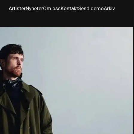
Artister
Nyheter
Om oss
Kontakt
Send demo
Arkiv