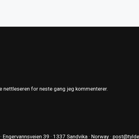
ne nettleseren for neste gang jeg kommenterer.
 · Engervannsveien 39 · 1337 Sandvika · Norway ·
post@tyld