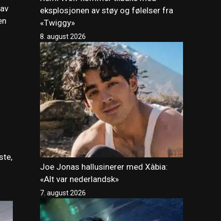
 av
eksplosjonen av støy og følelser fra
en
«Twiggy»
8. august 2026
ste,
Joe Jonas hallusinerer med Xàbia:
«Alt var nederlandsk»
7. august 2026