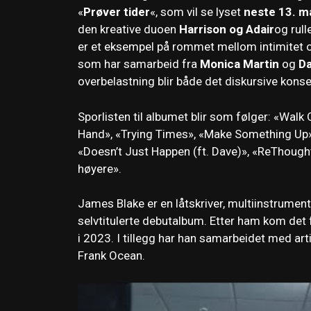
«
Prøver tider
«, som vil se lyset
neste 13. m
den kreative duoen
Harrison og Adair
og rul
er et eksempel på rommet mellom intimitet og
som har samarbeid fra
Monica
Martin
og
D
overbelastning blir både det diskursive kon
Sporlisten til albumet blir som følger: «Wal
Hand», «Trying Times», «Make Something Up»,
«Doesn’t Just Happen (ft. Dave)», «ReThought
høyere».
James Blake er en låtskriver, multiinstrument
selvtitulerte debutalbum. Etter ham kom det 
i 2023. I tillegg har han samarbeidet med ar
Frank Ocean.