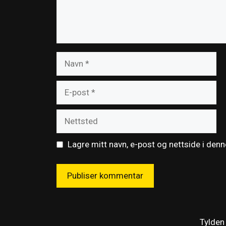
Navn
E-
post
Nettsted
Lagre mitt navn, e-post og nettside i den
Tylden