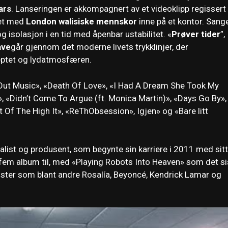
ars
. Lanseringen er akkompagnert av et videoklipp regissert
let med
London walisiske mennskor
inne på et kontor. Sang
 isolasjon i en tid med åpenbar ustabilitet. «
Prøver tider
”,
ave
går gjennom det moderne livets trykklinjer, der
septet og lydatmosfæren.
k Out Music», «Death Of Love», «I Had A Dream She Took My
 «Didn’t Come To Argue (ft. Monica Martin)», «Days Go By»,
 Of The High It», «ReThObsession», Igjen» og «Bare litt
alist og produsent, som begynte sin karriere i 2011 med sitt
fem album til, med «Playing Robots Into Heaven» som det si
tister som blant andre Rosalía, Beyoncé, Kendrick Lamar og