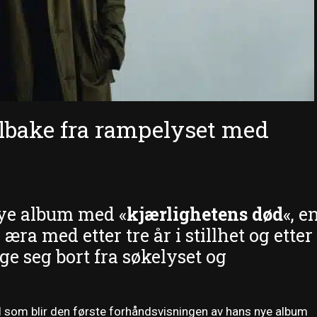
lbake fra rampelyset med
ye album med «
kjærlighetens død
«, e
a med etter tre år i stillhet og etter
ge seg bort fra søkelyset og
gel som blir den første forhåndsvisningen av hans nye album